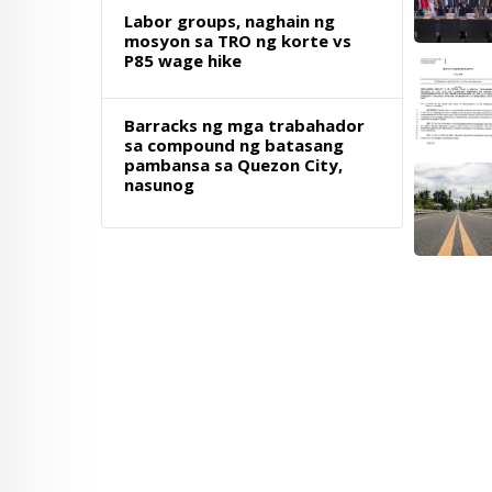
Labor groups, naghain ng
mosyon sa TRO ng korte vs
P85 wage hike
Barracks ng mga trabahador
sa compound ng batasang
pambansa sa Quezon City,
nasunog