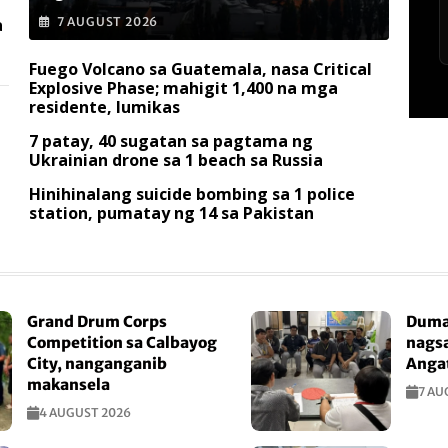
a
7 AUGUST 2026
Fuego Volcano sa Guatemala, nasa Critical
Explosive Phase; mahigit 1,400 na mga
residente, lumikas
7 patay, 40 sugatan sa pagtama ng
Ukrainian drone sa 1 beach sa Russia
Hinihinalang suicide bombing sa 1 police
station, pumatay ng 14 sa Pakistan
Grand Drum Corps
Duma
Competition sa Calbayog
nagsa
City, nanganganib
Anga
makansela
7 AU
4 AUGUST 2026