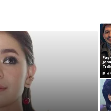
Pagk
Jona
Trill
6 