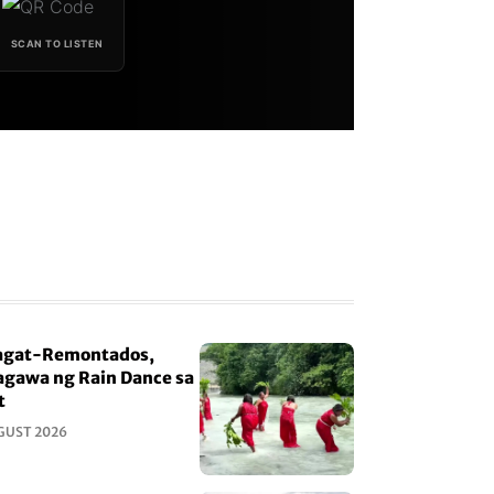
SCAN TO LISTEN
gat-Remontados,
gawa ng Rain Dance sa
t
GUST 2026