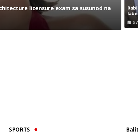
hitecture licensure exam sa susunod na
Rabi
labe
5 
SPORTS
Bali