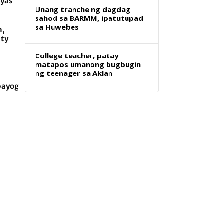
ayas
Unang tranche ng dagdag
sahod sa BARMM, ipatutupad
sa Huwebes
m,
ity
College teacher, patay
matapos umanong bugbugin
ng teenager sa Aklan
bayog