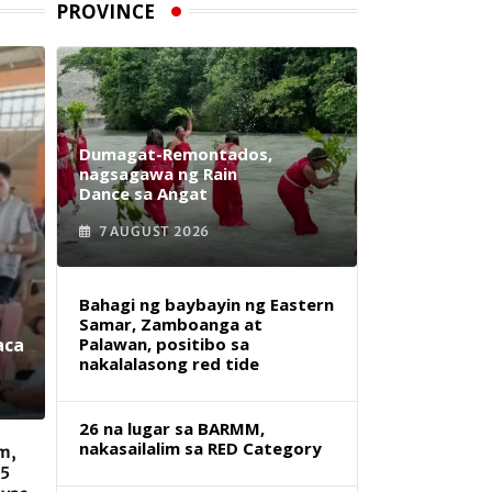
PROVINCE
Dumagat-Remontados,
nagsagawa ng Rain
Dance sa Angat
7 AUGUST 2026
Bahagi ng baybayin ng Eastern
Samar, Zamboanga at
aca
Palawan, positibo sa
nakalalasong red tide
26 na lugar sa BARMM,
nakasailalim sa RED Category
m,
 5