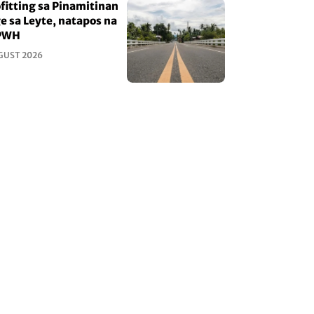
fitting sa Pinamitinan
e sa Leyte, natapos na
PWH
GUST 2026