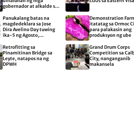
dinaluhan ng mga
LGUs sa Eastern Vis
gobernador at alkalde sa
EASTERN Visayas
Panukalang batas na
Demonstration Far
magdedeklara sa Jose
itatatag sa Ormoc C
Dira Avelino Day tuwing
para palakasin ang
ika-5 ng Agosto,
produksyon ng ube
aprubado na sa Kamara
Retrofitting sa
Grand Drum Corps
Pinamitinan Bridge sa
Competition sa Cal
Leyte, natapos na ng
City, nanganganib
DPWH
makansela