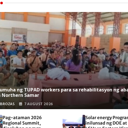
umuha ng TUPAD workers para sa rehabilitasyon ng ab
a Northern Samar
 BROZAS
7 AUGUST 2026
Pag-ataman 2026
Solar energy Progra
Regional Summit,
inilunsad ng DOE at