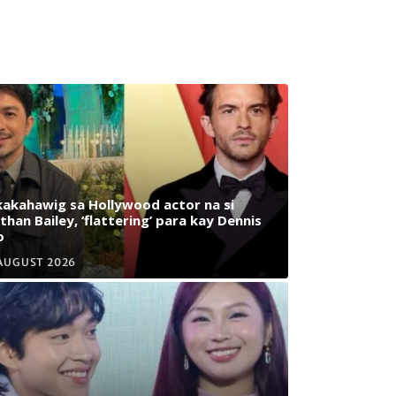
akahawig sa Hollywood actor na si
than Bailey, ‘flattering’ para kay Dennis
o
AUGUST 2026