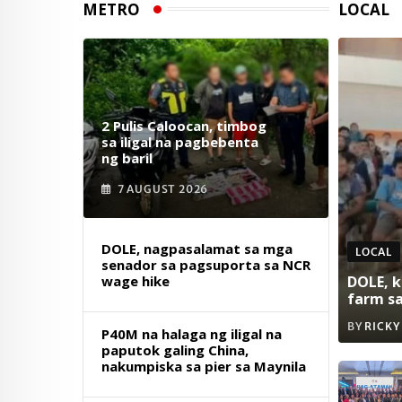
METRO
LOCAL
2 Pulis Caloocan, timbog
sa iligal na pagbebenta
ng baril
7 AUGUST 2026
DOLE, nagpasalamat sa mga
LOCAL
senador sa pagsuporta sa NCR
wage hike
DOLE, k
farm s
BY
RICKY
P40M na halaga ng iligal na
paputok galing China,
nakumpiska sa pier sa Maynila