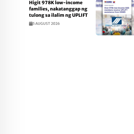
Higit 978K low-income
families, nakatanggap ng
tulong sa ilalim ng UPLIFT
5 AUGUST 2026