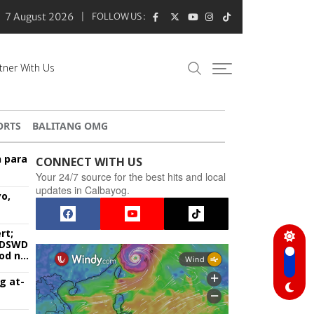
7 August 2026
FOLLOW US :
tner With Us
ORTS
BALITANG OMG
n para
CONNECT WITH US
Your 24/7 source for the best hits and local
updates in Calbayog.
o,
rt;
g DSWD
od na
g at-