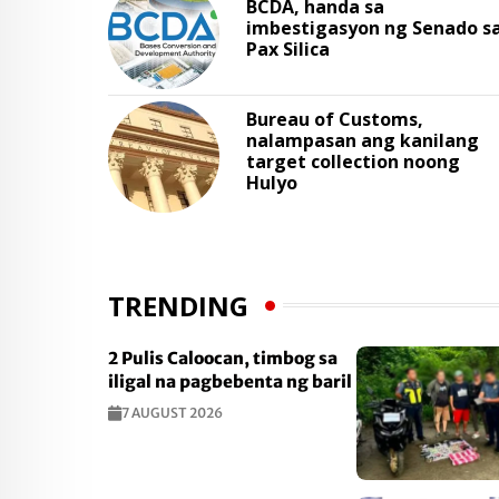
BCDA, handa sa
imbestigasyon ng Senado s
Pax Silica
Bureau of Customs,
nalampasan ang kanilang
target collection noong
Hulyo
TRENDING
2 Pulis Caloocan, timbog sa
iligal na pagbebenta ng baril
7 AUGUST 2026