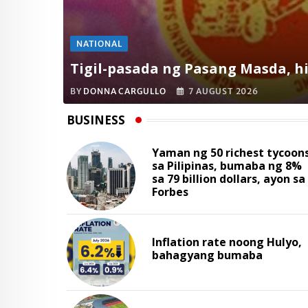
NATIONAL
Tigil-pasada ng Pasang Masda, hi
BY
DONNA CARGULLO
7 AUGUST 2026
BUSINESS
Yaman ng 50 richest tycoon
sa Pilipinas, bumaba ng 8%
sa 79 billion dollars, ayon sa
Forbes
Inflation rate noong Hulyo,
bahagyang bumaba