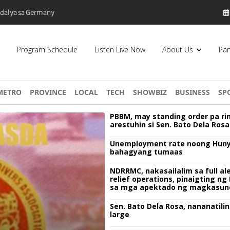
edalya sa Germany
Program Schedule
Listen Live Now
About Us
Par
METRO
PROVINCE
LOCAL
TECH
SHOWBIZ
BUSINESS
SP
PBBM, may standing order pa ri
arestuhin si Sen. Bato Dela Rosa
Unemployment rate noong Huny
bahagyang tumaas
NDRRMC, nakasailalim sa full ale
relief operations, pinaigting n
sa mga apektado ng magkasun
bagyo
Sen. Bato Dela Rosa, nananatilin
large