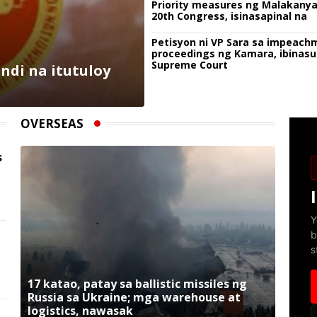
Priority measures ng Malakany
20th Congress, isinasapinal na
Petisyon ni VP Sara sa impeach
proceedings ng Kamara, ibinasu
Supreme Court
ndi na itutuloy
OVERSEAS
s
Y
b
s
17 katao, patay sa ballistic missiles ng
Russia sa Ukraine; mga warehouse at
logistics, nawasak