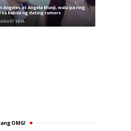
n Angeles at Angela Munji, wala pa ring
l sa kabila ng dating rumors
AUGUST 2026
tang OMG!