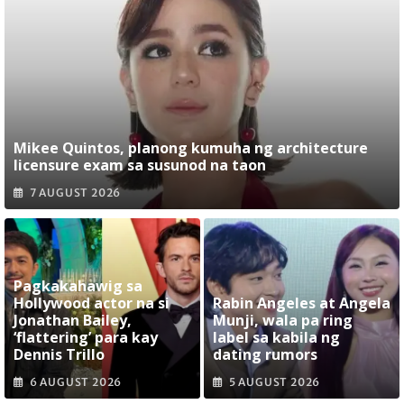
Mikee Quintos, planong kumuha ng architecture
licensure exam sa susunod na taon
7 AUGUST 2026
Pagkakahawig sa
Hollywood actor na si
Rabin Angeles at Angela
Jonathan Bailey,
Munji, wala pa ring
‘flattering’ para kay
label sa kabila ng
Dennis Trillo
dating rumors
6 AUGUST 2026
5 AUGUST 2026