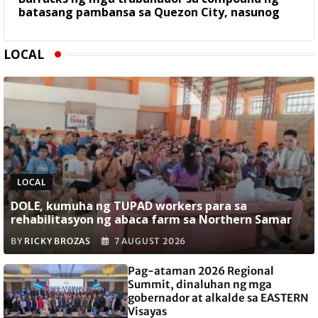
batasang pambansa sa Quezon City, nasunog
LOCAL
LOCAL
DOLE, kumuha ng TUPAD workers para sa
rehabilitasyon ng abaca farm sa Northern Samar
BY
RICKY BROZAS
7 AUGUST 2026
Pag-ataman 2026 Regional
Summit, dinaluhan ng mga
gobernador at alkalde sa EASTERN
Visayas