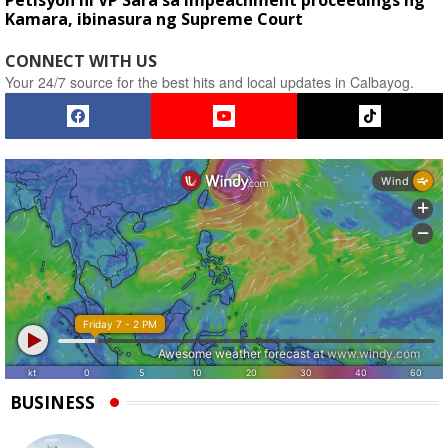
Petisyon ni VP Sara sa impeachment proceedings ng
Kamara, ibinasura ng Supreme Court
CONNECT WITH US
Your 24/7 source for the best hits and local updates in Calbayog.
BUSINESS