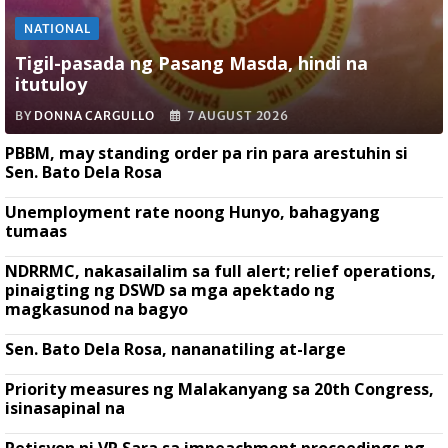
NATIONAL
Tigil-pasada ng Pasang Masda, hindi na
itutuloy
BY
DONNA CARGULLO
7 AUGUST 2026
PBBM, may standing order pa rin para arestuhin si
Sen. Bato Dela Rosa
Unemployment rate noong Hunyo, bahagyang
tumaas
NDRRMC, nakasailalim sa full alert; relief operations,
pinaigting ng DSWD sa mga apektado ng
magkasunod na bagyo
Sen. Bato Dela Rosa, nananatiling at-large
Priority measures ng Malakanyang sa 20th Congress,
isinasapinal na