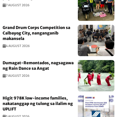
7 AUGUST 2026
Grand Drum Corps Competition sa
Calbayog City, nanganganib
makansela
4 AUGUST 2026
Dumagat-Remontados, nagsagawa
ng Rain Dance sa Angat
7 AUGUST 2026
Higit 978K low-income families,
nakatanggap ng tulong sa ilalim ng
UPLIFT
5 AUGUST 2026