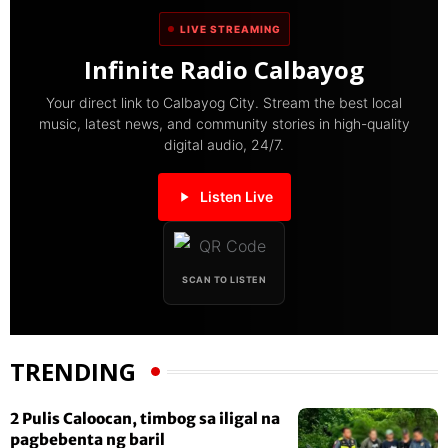
LIVE STREAMING
Infinite Radio Calbayog
Your direct link to Calbayog City. Stream the best local
music, latest news, and community stories in high-quality
digital audio, 24/7.
Listen Live
SCAN TO LISTEN
TRENDING
2 Pulis Caloocan, timbog sa iligal na
pagbebenta ng baril