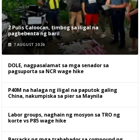
2 Pulis Caloocan, timbog sa iligal na
pagbebenta ng baril
7 AUGUST 2026
DOLE, nagpasalamat sa mga senador sa
pagsuporta sa NCR wage hike
P40M na halaga ng iligal na paputok galing
China, nakumpiska sa pier sa Maynila
Labor groups, naghain ng mosyon sa TRO ng
korte vs P85 wage hike
Barracks ng mga trabahador sa compound ng