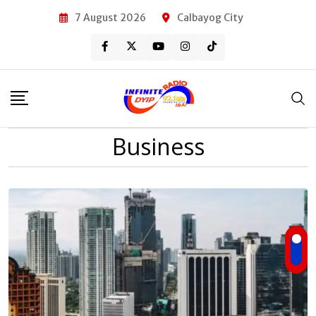
Skip
7 August 2026
Calbayog City
to
content
Business