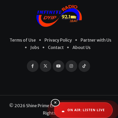
Terms of Use
Privacy Policy
Partner with Us
Jobs
Contact
About Us
×
© 2026 Shine Prime Entertainment Production. All
ON AIR: LISTEN LIVE
Rights Reserved