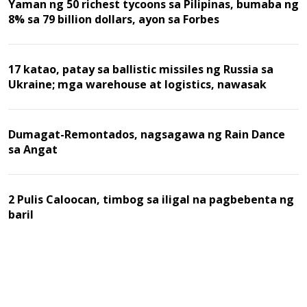
Yaman ng 50 richest tycoons sa Pilipinas, bumaba ng
8% sa 79 billion dollars, ayon sa Forbes
17 katao, patay sa ballistic missiles ng Russia sa
Ukraine; mga warehouse at logistics, nawasak
Dumagat-Remontados, nagsagawa ng Rain Dance
sa Angat
2 Pulis Caloocan, timbog sa iligal na pagbebenta ng
baril