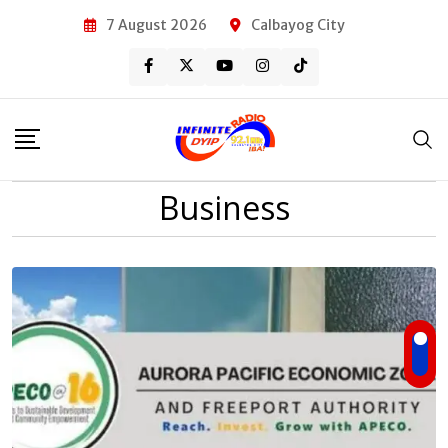
Skip
7 August 2026
Calbayog City
to
content
Business