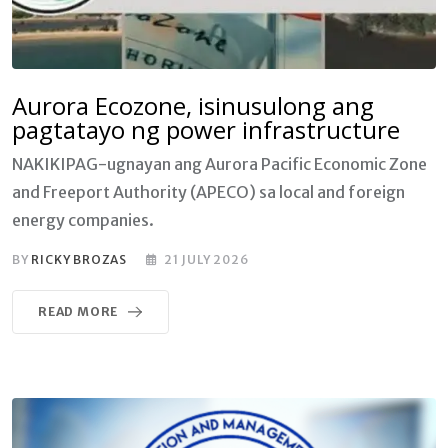
Aurora Ecozone, isinusulong ang
pagtatayo ng power infrastructure
NAKIKIPAG-ugnayan ang Aurora Pacific Economic Zone
and Freeport Authority (APECO) sa local and foreign
energy companies.
BY
RICKY BROZAS
21 JULY 2026
READ MORE