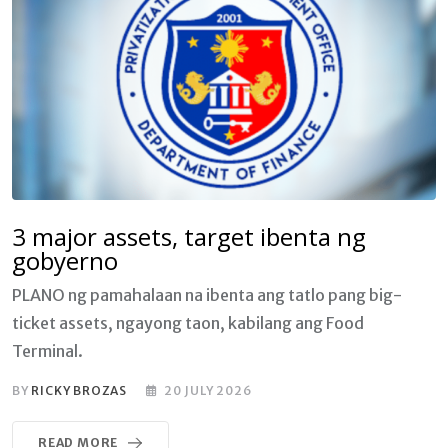
3 major assets, target ibenta ng
gobyerno
PLANO ng pamahalaan na ibenta ang tatlo pang big-
ticket assets, ngayong taon, kabilang ang Food
Terminal.
BY
RICKY BROZAS
20 JULY 2026
READ MORE