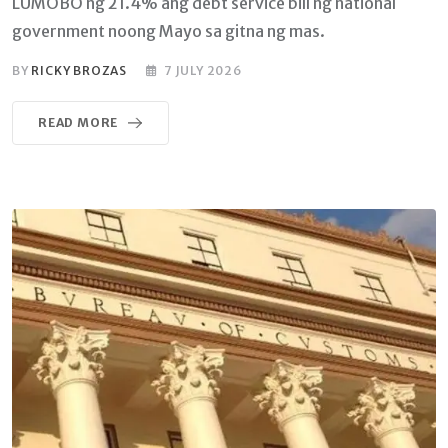
LUMOBO ng 21.4% ang debt service bill ng national
government noong Mayo sa gitna ng mas.
BY
RICKY BROZAS
7 JULY 2026
READ MORE