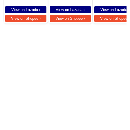
Waterproof Soundbar
Smart Electric Cooke
View on Lazada ›
View on Lazada ›
View on Lazada ›
View on Shopee ›
View on Shopee ›
View on Shopee ›