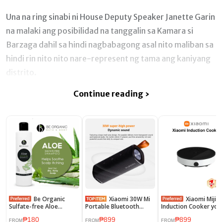
Una na ring sinabi ni House Deputy Speaker Janette Garin
na malaki ang posibilidad na tanggalin sa Kamara si
Barzaga dahil sa hindi nagbabagong asal nito maliban sa
hindi rin nito nito nare-represent ng tama ang kaniyang
distrito.
Continue reading ›
Be Organic
Xiaomi 30W Mi
Xiaomi Mijia
Sulfate-free Aloe
Portable Bluetooth
Induction Cooker you
Shampoo 250ml
Speaker High Quality
version 2100w Precis
₱180
₱899
₱899
Sound BT5.0 IPX7
Control Power Home
FROM
FROM
FROM