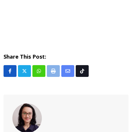
Share This Post:
Whatsapp
Print
Share
Tiktok
via
Email