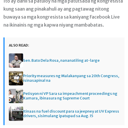
Ito ay dahil sa patuloy na mga patutsada ng kongresista
kung saan ang pinakahuli ay ang pagtawag nitong
buwaya sa mga kongresista sa kaniyang Facebook Live
na ikinainis ng mga kapwa niyang mambabatas.
ALSO READ:
Sen. Bato Dela Rosa, nananatiling at-large
Priority measures ng Malakanyang sa 20th Congress,
isinasapinal na
Petisyon ni VP Sara sa impeachment proceedings ng
Kamara, ibinasura ng Supreme Court
Itinaas na fuel discount para sa jeepney at UV Express
drivers, sisimulang ipatupad sa Aug. 15