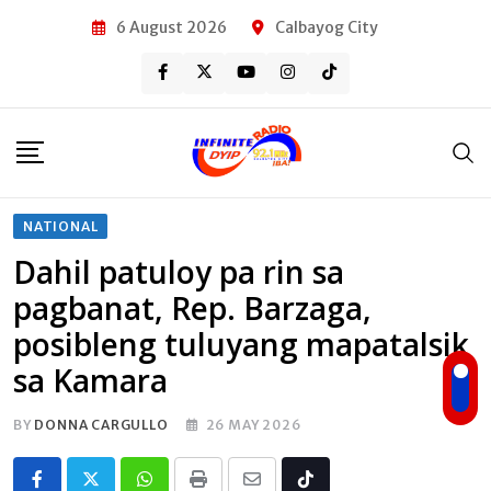
Skip
6 August 2026
Calbayog City
to
content
NATIONAL
Dahil patuloy pa rin sa
pagbanat, Rep. Barzaga,
posibleng tuluyang mapatalsik
sa Kamara
BY
DONNA CARGULLO
26 MAY 2026