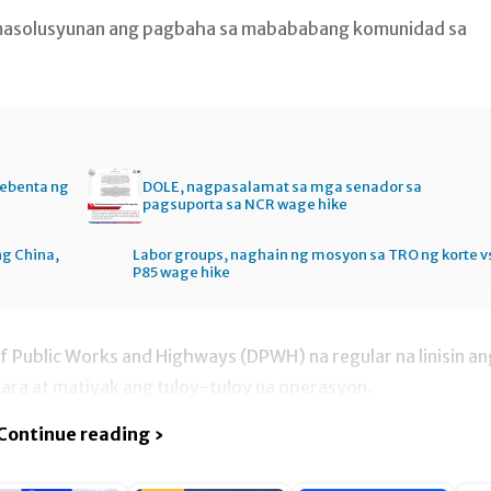
 masolusyunan ang pagbaha sa mabababang komunidad sa
bebenta ng
DOLE, nagpasalamat sa mga senador sa
pagsuporta sa NCR wage hike
ng China,
Labor groups, naghain ng mosyon sa TRO ng korte v
P85 wage hike
f Public Works and Highways (DPWH) na regular na linisin an
ra at matiyak ang tuloy-tuloy na operasyon.
Continue reading ›