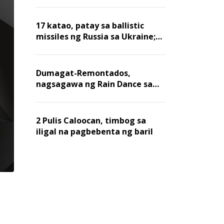
billion dollars, ayon sa Forbes
17 katao, patay sa ballistic
missiles ng Russia sa Ukraine;
mga warehouse at logistics,
nawasak
Dumagat-Remontados,
nagsagawa ng Rain Dance sa
Angat
2 Pulis Caloocan, timbog sa
iligal na pagbebenta ng baril