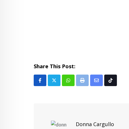
Share This Post:
Whatsapp
Print
Share
Tiktok
via
Email
Donna Cargullo