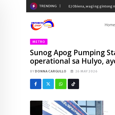
Skip
TRENDING
EJ Obiena, wagi ng gintong
to
content
Home
METRO
Sunog Apog Pumping Sta
operational sa Hulyo, a
BY
DONNA CARGULLO
26 MAY 2026
Whatsapp
Tiktok