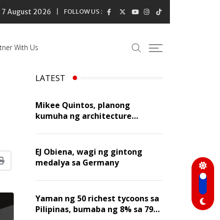
7 August 2026
FOLLOW US :
tner With Us
LATEST
Mikee Quintos, planong
kumuha ng architecture
licensure exam sa susunod na
taon
EJ Obiena, wagi ng gintong
medalya sa Germany
Print
Yaman ng 50 richest tycoons sa
Pilipinas, bumaba ng 8% sa 79