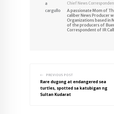
Chief News Corresponden
A passionate Mom of Thr
caliber News Producer w
Organizations based in M
of the producers of Bue
Correspondent of IR Ca
PREVIOUS POST
Rare dugong at endangered sea
turtles, spotted sa katubigan ng
Sultan Kudarat