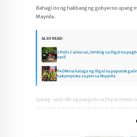
Bahagi ito ng hakbang ng gobyerno upang
Maynila.
ALSO READ:
2 Pulis Caloocan, timbog sa iligal na pag
baril
P40M na halaga ng iligal na paputok gali
nakumpiska sa pier sa Maynila
Ipinag-utos din ng pangulo sa Department o
pumping stations upang maiwasan ang pagba