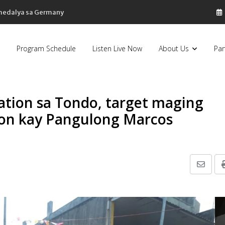
 medalya sa Germany
Program Schedule
Listen Live Now
About Us
Par
tion sa Tondo, target maging
yon kay Pangulong Marcos
Share
via
Email