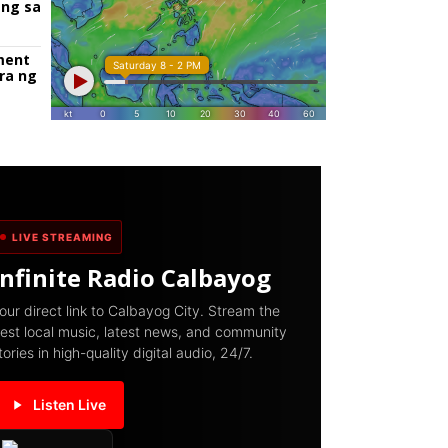
ang sa
ment
ra ng
LIVE STREAMING
Infinite Radio Calbayog
our direct link to Calbayog City. Stream the
est local music, latest news, and community
tories in high-quality digital audio, 24/7.
Listen Live