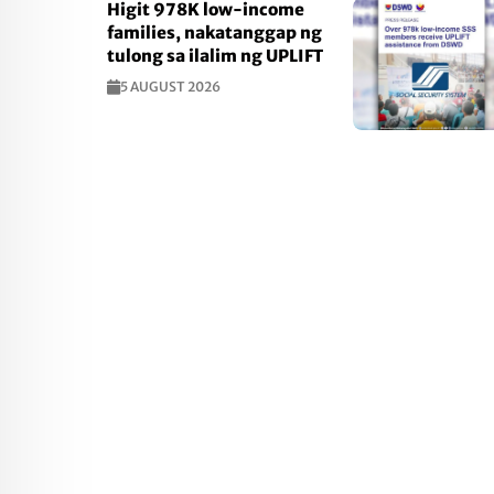
Higit 978K low-income
families, nakatanggap ng
tulong sa ilalim ng UPLIFT
5 AUGUST 2026