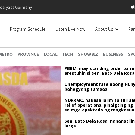
 Pilipinas, bumaba ng 8% sa 79 billion dollars, ayon sa Forbes
Program Schedule
Listen Live Now
About Us
Par
METRO
PROVINCE
LOCAL
TECH
SHOWBIZ
BUSINESS
SP
PBBM, may standing order pa ri
arestuhin si Sen. Bato Dela Rosa
Unemployment rate noong Huny
bahagyang tumaas
NDRRMC, nakasailalim sa full ale
relief operations, pinaigting n
sa mga apektado ng magkasun
bagyo
Sen. Bato Dela Rosa, nananatilin
large