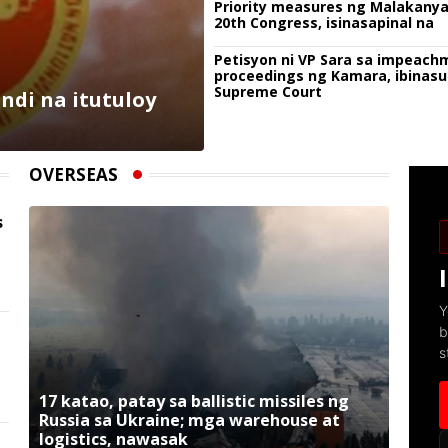
Priority measures ng Malakany
20th Congress, isinasapinal na
Petisyon ni VP Sara sa impeach
proceedings ng Kamara, ibinasu
Supreme Court
ndi na itutuloy
OVERSEAS
s
Y
b
s
17 katao, patay sa ballistic missiles ng
Russia sa Ukraine; mga warehouse at
logistics, nawasak