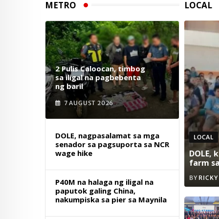
METRO
LOCAL
2 Pulis Caloocan, timbog
sa iligal na pagbebenta
ng baril
7 AUGUST 2026
DOLE, nagpasalamat sa mga
LOCAL
senador sa pagsuporta sa NCR
wage hike
DOLE, k
farm s
BY
RICKY
P40M na halaga ng iligal na
paputok galing China,
nakumpiska sa pier sa Maynila