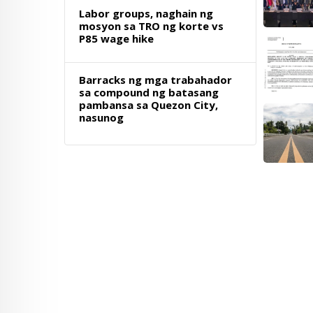
Labor groups, naghain ng
mosyon sa TRO ng korte vs
P85 wage hike
Barracks ng mga trabahador
sa compound ng batasang
pambansa sa Quezon City,
nasunog