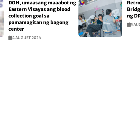
DOH, umaasang maaabot ng
Retro
Eastern Visayas ang blood
Bridg
collection goal sa
ng D
pamamagitan ng bagong
5 AU
center
4 AUGUST 2026