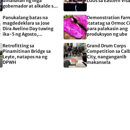
dinaluhan ng mga
LGUs sa Eastern Vis
gobernador at alkalde sa
EASTERN Visayas
Panukalang batas na
Demonstration Far
magdedeklara sa Jose
itatatag sa Ormoc C
Dira Avelino Day tuwing
para palakasin ang
ika-5 ng Agosto,
produksyon ng ube
aprubado na sa Kamara
Retrofitting sa
Grand Drum Corps
Pinamitinan Bridge sa
Competition sa Cal
Leyte, natapos na ng
City, nanganganib
DPWH
makansela