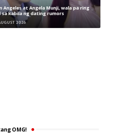
n Angeles at Angela Munji, wala pa ring
l sa kabila ng dating rumors
AUGUST 2026
tang OMG!