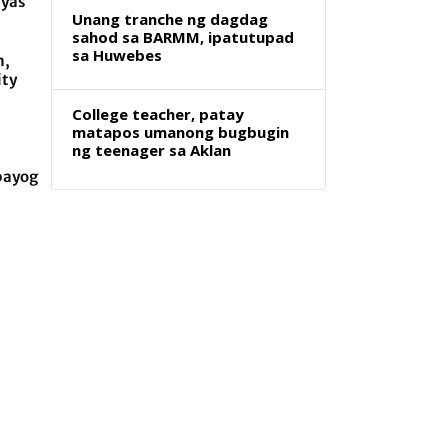
ayas
Unang tranche ng dagdag
sahod sa BARMM, ipatutupad
sa Huwebes
m,
ity
College teacher, patay
matapos umanong bugbugin
ng teenager sa Aklan
bayog