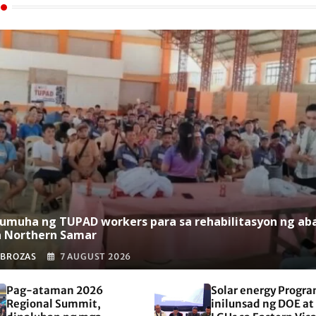
umuha ng TUPAD workers para sa rehabilitasyon ng ab
a Northern Samar
 BROZAS
7 AUGUST 2026
Pag-ataman 2026
Solar energy Progra
Regional Summit,
inilunsad ng DOE at