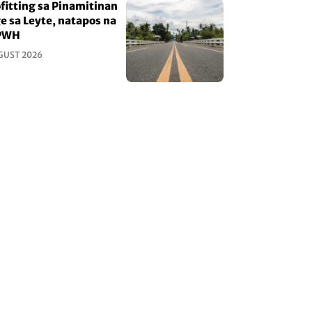
fitting sa Pinamitinan
e sa Leyte, natapos na
PWH
GUST 2026