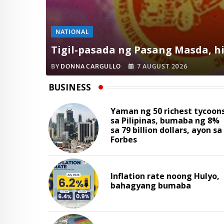
NATIONAL
Tigil-pasada ng Pasang Masda, hi
BY
DONNA CARGULLO
7 AUGUST 2026
BUSINESS
Yaman ng 50 richest tycoon
sa Pilipinas, bumaba ng 8%
sa 79 billion dollars, ayon sa
Forbes
Inflation rate noong Hulyo,
bahagyang bumaba