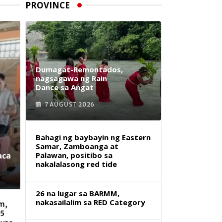
PROVINCE
Dumagat-Remontados,
nagsagawa ng Rain
Dance sa Angat
7 AUGUST 2026
Bahagi ng baybayin ng Eastern
Samar, Zamboanga at
aca
Palawan, positibo sa
nakalalasong red tide
26 na lugar sa BARMM,
nakasailalim sa RED Category
m,
 5