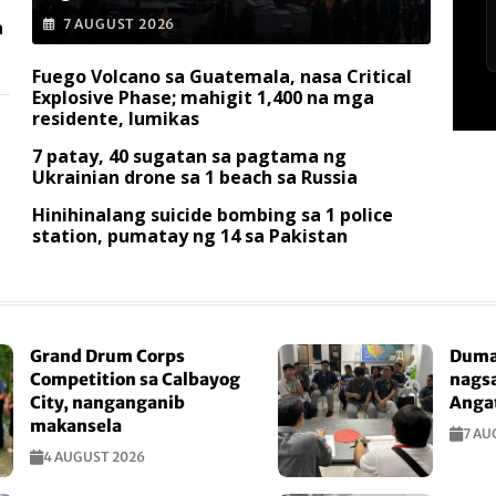
a
7 AUGUST 2026
Fuego Volcano sa Guatemala, nasa Critical
Explosive Phase; mahigit 1,400 na mga
residente, lumikas
7 patay, 40 sugatan sa pagtama ng
Ukrainian drone sa 1 beach sa Russia
Hinihinalang suicide bombing sa 1 police
station, pumatay ng 14 sa Pakistan
Grand Drum Corps
Duma
Competition sa Calbayog
nagsa
City, nanganganib
Anga
makansela
7 AU
4 AUGUST 2026