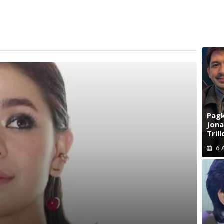
Pagk
Jona
Trill
6 