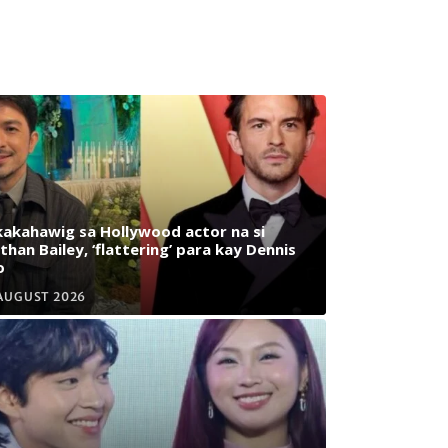
akahawig sa Hollywood actor na si
than Bailey, ‘flattering’ para kay Dennis
o
AUGUST 2026