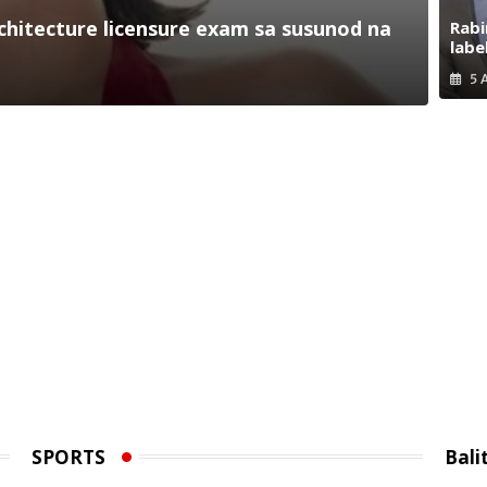
hitecture licensure exam sa susunod na
Rabi
labe
5 
SPORTS
Bali