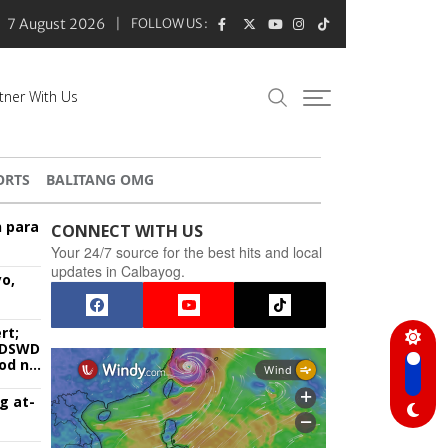
7 August 2026
FOLLOW US :
tner With Us
ORTS
BALITANG OMG
n para
CONNECT WITH US
Your 24/7 source for the best hits and local
updates in Calbayog.
o,
rt;
g DSWD
od na
g at-