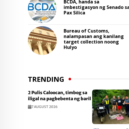
BCDA, handa sa
imbestigasyon ng Senado s
Pax Silica
Bureau of Customs,
nalampasan ang kanilang
target collection noong
Hulyo
TRENDING
2 Pulis Caloocan, timbog sa
iligal na pagbebenta ng baril
7 AUGUST 2026