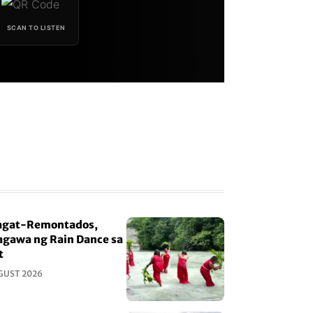
SCAN TO LISTEN
gat-Remontados,
gawa ng Rain Dance sa
t
GUST 2026