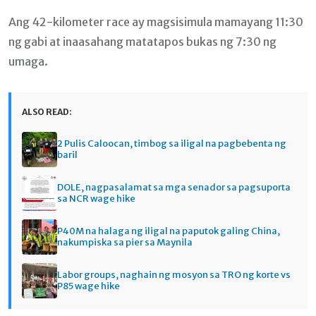
Ang 42-kilometer race ay magsisimula mamayang 11:30
ng gabi at inaasahang matatapos bukas ng 7:30 ng
umaga.
ALSO READ:
2 Pulis Caloocan, timbog sa iligal na pagbebenta ng
baril
DOLE, nagpasalamat sa mga senador sa pagsuporta
sa NCR wage hike
P40M na halaga ng iligal na paputok galing China,
nakumpiska sa pier sa Maynila
Labor groups, naghain ng mosyon sa TRO ng korte vs
P85 wage hike