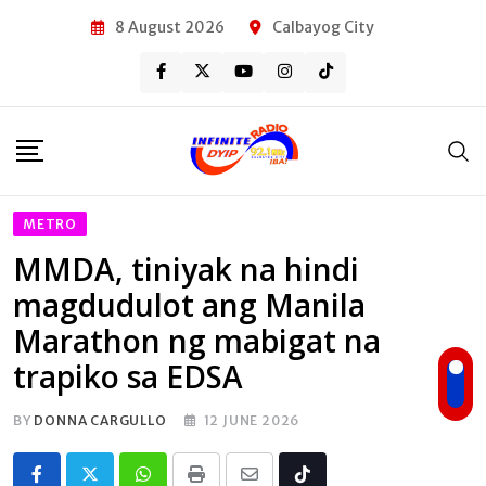
Skip
8 August 2026
Calbayog City
to
content
METRO
MMDA, tiniyak na hindi
magdudulot ang Manila
Marathon ng mabigat na
trapiko sa EDSA
BY
DONNA CARGULLO
12 JUNE 2026