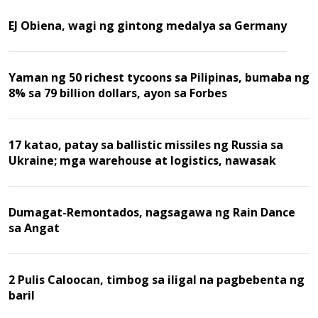
EJ Obiena, wagi ng gintong medalya sa Germany
Yaman ng 50 richest tycoons sa Pilipinas, bumaba ng
8% sa 79 billion dollars, ayon sa Forbes
17 katao, patay sa ballistic missiles ng Russia sa
Ukraine; mga warehouse at logistics, nawasak
Dumagat-Remontados, nagsagawa ng Rain Dance
sa Angat
2 Pulis Caloocan, timbog sa iligal na pagbebenta ng
baril