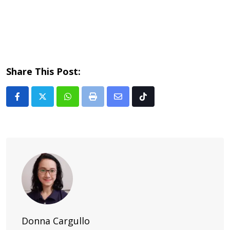
Share This Post:
Whatsapp
Print
Share
Tiktok
via
Email
Donna Cargullo