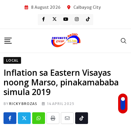
Skip
8 August 2026
Calbayog City
to
content
LOCAL
Inflation sa Eastern Visayas
noong Marso, pinakamababa
simula 2019
BY
RICKY BROZAS
14 APRIL 2025
Whatsapp
Print
Share
Tiktok
via