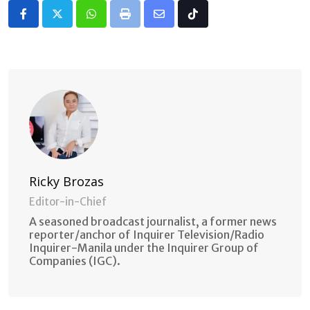
Whatsapp
Print
Share
Tiktok
via
Email
Ricky Brozas
Editor-in-Chief
A seasoned broadcast journalist, a former news
reporter/anchor of Inquirer Television/Radio
Inquirer-Manila under the Inquirer Group of
Companies (IGC).