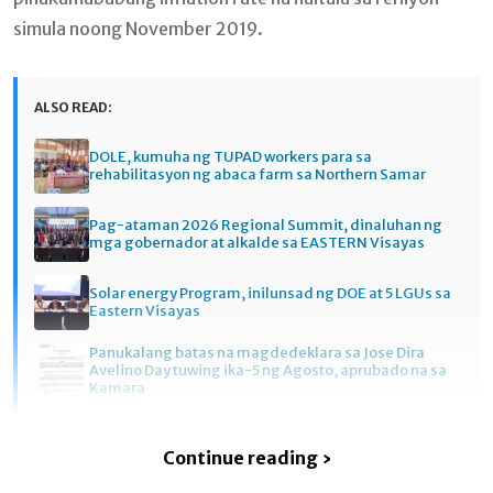
simula noong November 2019.
ALSO READ:
DOLE, kumuha ng TUPAD workers para sa
rehabilitasyon ng abaca farm sa Northern Samar
Pag-ataman 2026 Regional Summit, dinaluhan ng
mga gobernador at alkalde sa EASTERN Visayas
Solar energy Program, inilunsad ng DOE at 5 LGUs sa
Eastern Visayas
Panukalang batas na magdedeklara sa Jose Dira
Avelino Day tuwing ika-5 ng Agosto, aprubado na sa
Kamara
Continue reading ›