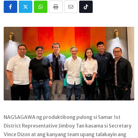
Whatsapp
Print
Share
Tiktok
via
Email
NAGSAGAWA ng produktibong pulong si Samar 1st
District Representative Jimboy Tan kasama si Secretary
Vince Dizon at ang kanyang team upang talakayin ang