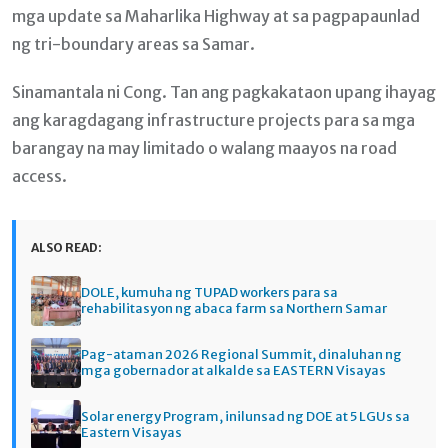
mga update sa Maharlika Highway at sa pagpapaunlad
ng tri-boundary areas sa Samar.
Sinamantala ni Cong. Tan ang pagkakataon upang ihayag
ang karagdagang infrastructure projects para sa mga
barangay na may limitado o walang maayos na road
access.
ALSO READ:
DOLE, kumuha ng TUPAD workers para sa
rehabilitasyon ng abaca farm sa Northern Samar
Pag-ataman 2026 Regional Summit, dinaluhan ng
mga gobernador at alkalde sa EASTERN Visayas
Solar energy Program, inilunsad ng DOE at 5 LGUs sa
Eastern Visayas