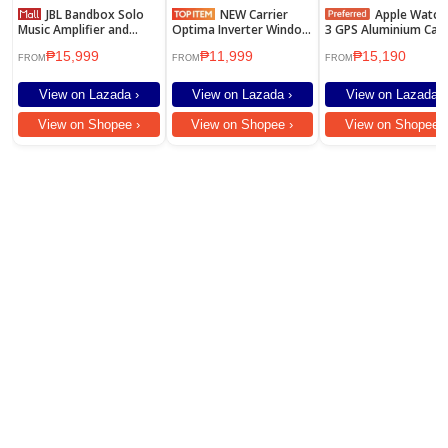
JBL Bandbox Solo
NEW Carrier
Apple Watch SE
Music Amplifier and
Optima Inverter Window
3 GPS Aluminium Cas
Speaker
Type Air Conditioner
Sport Band
₱15,999
₱11,999
₱15,190
0.5HP
FROM
FROM
FROM
View on Lazada ›
View on Lazada ›
View on Lazada ›
View on Shopee ›
View on Shopee ›
View on Shopee ›