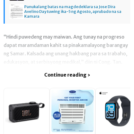
Panukalang batas na magdedeklara sa Jose Dira
Avelino Day tuwing ika-5 ng Agosto, aprubado na sa
Kamara
“Hindi puwedeng may maiwan. Ang tunay na progreso
dapat maramdaman kahit sa pinakamalayong barangay
ng Samar. Kalsada ang unang hakbang para sa trabaho,
edukasyon, at serbisyong medikal,” diin ni Cong. Tan.
Continue reading ›