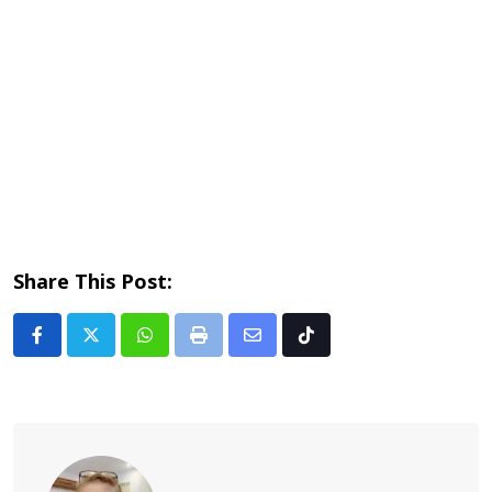
Share This Post:
Whatsapp
Print
Share
Tiktok
via
Email