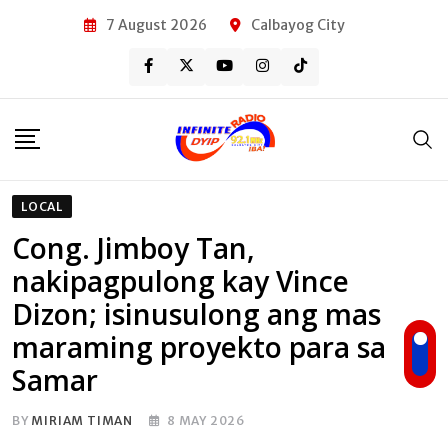
Skip
7 August 2026
Calbayog City
to
content
LOCAL
Cong. Jimboy Tan,
nakipagpulong kay Vince
Dizon; isinusulong ang mas
maraming proyekto para sa
Samar
BY
MIRIAM TIMAN
8 MAY 2026