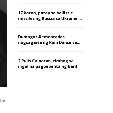
billion dollars, ayon sa Forbes
17 katao, patay sa ballistic
missiles ng Russia sa Ukraine;
mga warehouse at logistics,
nawasak
Dumagat-Remontados,
nagsagawa ng Rain Dance sa
Angat
2 Pulis Caloocan, timbog sa
iligal na pagbebenta ng baril
obe