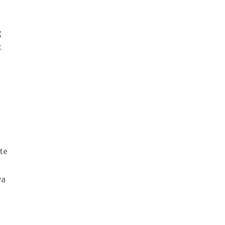
g
t
te
wa