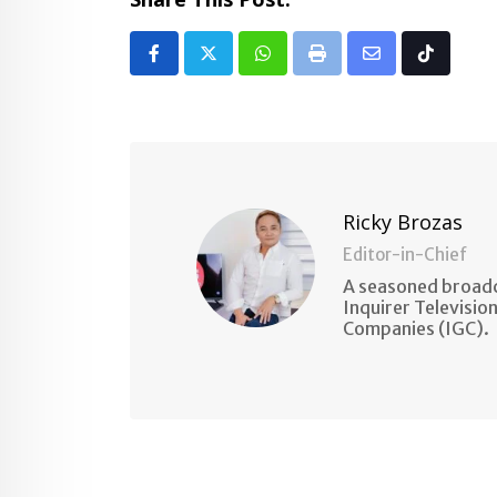
Whatsapp
Print
Share
Tiktok
via
Email
Ricky Brozas
Editor-in-Chief
A seasoned broadc
Inquirer Televisio
Companies (IGC).