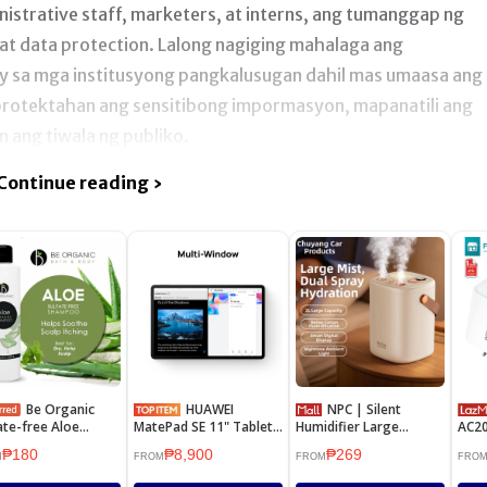
istrative staff, marketers, at interns, ang tumanggap ng
 at data protection. Lalong nagiging mahalaga ang
y sa mga institusyong pangkalusugan dahil mas umaasa ang
aprotektahan ang sensitibong impormasyon, mapanatili ang
 ang tiwala ng publiko.
Continue reading ›
Be Organic
HUAWEI
NPC | Silent
ate-free Aloe
MatePad SE 11" Tablet
Humidifier Large
AC20
mpoo 250ml
| WiFi / LTE |
Capacity Spray Home
Wall
₱180
₱8,900
₱269
4/6/8GB+128GB
Office Baby Suitable
US P
M
FROM
FROM
FRO
Char