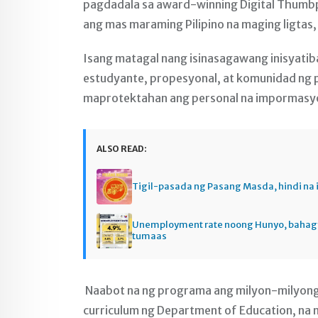
pagdadala sa award-winning Digital Thumbp
ang mas maraming Pilipino na maging ligtas,
Isang matagal nang isinasagawang inisyatiba
estudyante, propesyonal, at komunidad ng 
maprotektahan ang personal na impormasyon
ALSO READ:
Tigil-pasada ng Pasang Masda, hindi na 
Unemployment rate noong Hunyo, baha
tumaas
Naabot na ng programa ang milyon-milyong m
curriculum ng Department of Education, na