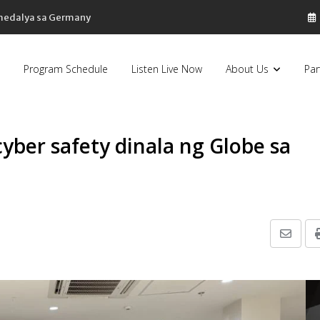
 medalya sa Germany
Program Schedule
Listen Live Now
About Us
Par
cyber safety dinala ng Globe sa
Share
via
Email