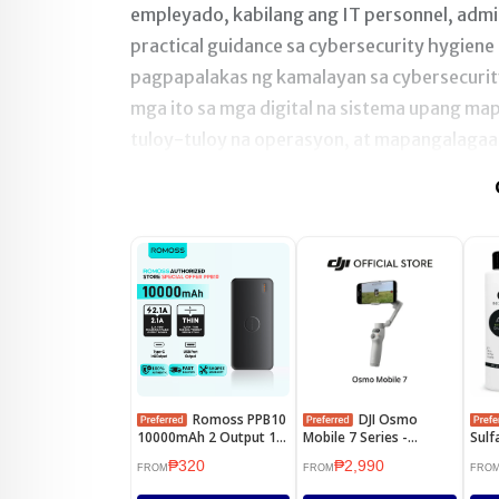
empleyado, kabilang ang IT personnel, admin
practical guidance sa cybersecurity hygiene
pagpapalakas ng kamalayan sa cybersecurit
mga ito sa mga digital na sistema upang m
tuloy-tuloy na operasyon, at mapangalagaan
Romoss PPB10
DJI Osmo
10000mAh 2 Output 1
Mobile 7 Series -
Sulf
Input Compact Power
Handheld Gimbal |
Sha
₱320
₱2,990
Bank
3Axis Stabilization |
FROM
FROM
FRO
10hr Battery Life |