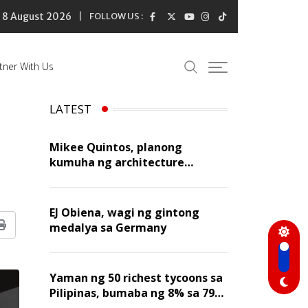
8 August 2026
FOLLOW US :
tner With Us
LATEST
Mikee Quintos, planong
kumuha ng architecture
licensure exam sa susunod na
taon
EJ Obiena, wagi ng gintong
medalya sa Germany
Print
Yaman ng 50 richest tycoons sa
Pilipinas, bumaba ng 8% sa 79