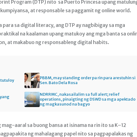
rint Program (DTP) nito sa Puerto Princesa upang matulun
 kumpiyansa, at responsable sa paggamit ng online world.
 para sa digital literacy, ang DTP ay nagbibigay sa mga
praktikal na kaalaman upang matukoy ang mga banta sa onli
, at makabuo ng responsableng digital habits.
PBBM, may standing order pa rin para arestuhin si
itutuloy
Sen. Bato Dela Rosa
NDRRMC, nakasailalim sa full alert; relief
gyang
operations, pinaigting ng DSWD sa mga apektado
ng magkasunod na bagyo
ag-aaral sa buong bansa at isinama na rin ito sa K–12
 nagpapakita ng mahalagang papel nito sa pagpapalakas ng