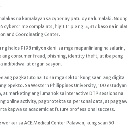
.
alakas na kamalayan sa cyber ay patuloy na lumalaki. Noon
 cybercrime complaints, higit triple ng 3,317 kaso na iniula
on and Coordinating Center.
 ng halos P198 milyon dahil sa mga mapanlinlang na salarin,
 ang consumer fraud, phishing, identity theft, at iba pang
a indibidwal at organisasyon.
be ang pagkatuto na ito sa mga sektor kung saan ang digital
g epekto. Sa Western Philippines University, 100 estudyan
n, at marketing ang lumahok sa interactive DTP sessions na
g online activity, pagprotekta sa personal data, at pagga
rta kapwa sa academic at future professional success.
 worker sa ACE Medical Center Palawan, kung saan 50