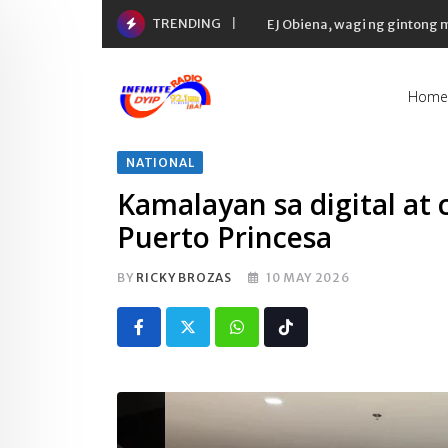
Skip
TRENDING
EJ Obiena, wagi ng gintong
to
content
Home
NATIONAL
Kamalayan sa digital at 
Puerto Princesa
BY
RICKY BROZAS
10 MAY 2026
Whatsapp
Tiktok