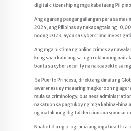
digital citizenship ng mga kabataang Pilipino
Ang agarang pangangailangan para sa mas m
2024, ang Pilipinas ay nakapagtala ng 10,004
noong 2023, ayon sa Cybercrime Investigati
Ang mga biktima ng online crimes ay nawalan
kung saan kabilang sa mga reklamong naitala
banta sa cybersecurity na nakaapekto sa mg
Sa Puerto Princesa, direktang dinala ng Glo
awareness ay maaaring magkaroon ng agaran
mula sa criminology, business administratio
nakatuon sa pagtukoy ng mga kahina-hinalan
ng matalinong digital decisions na sumusupo
Naabot din ng programa ang mga healthcare