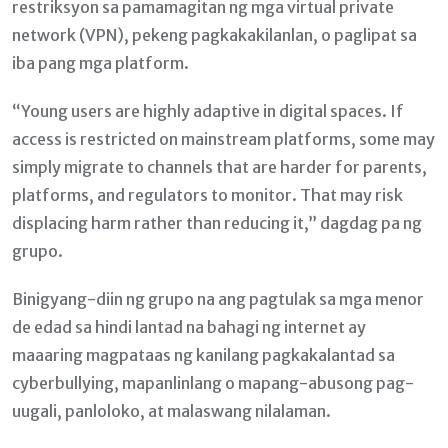
restriksyon sa pamamagitan ng mga virtual private
network (VPN), pekeng pagkakakilanlan, o paglipat sa
iba pang mga platform.
“Young users are highly adaptive in digital spaces. If
access is restricted on mainstream platforms, some may
simply migrate to channels that are harder for parents,
platforms, and regulators to monitor. That may risk
displacing harm rather than reducing it,” dagdag pa ng
grupo.
Binigyang-diin ng grupo na ang pagtulak sa mga menor
de edad sa hindi lantad na bahagi ng internet ay
maaaring magpataas ng kanilang pagkakalantad sa
cyberbullying, mapanlinlang o mapang-abusong pag-
uugali, panloloko, at malaswang nilalaman.