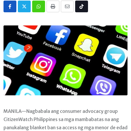
Whatsapp
Print
Share
Tiktok
via
Email
MANILA—Nagbabala ang consumer advocacy group
CitizenWatch Philippines sa mga mambabatas na ang
panukalang blanket ban sa access ng mga menor de edad