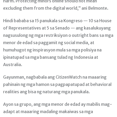
harm. Protecting minors online should not mean
excluding them from the digital world,” ani Belmonte.
Hindi bababa sa 15 panukala sa Kongreso — 10 sa House
of Representatives at 5 sa Senado — ang kasalukuyang
nagsusulong ng mga restriksiyon o outright bans sa mga
menor de edad sa paggamit ng social media, at
humuhugot ng inspirasyon mula sa mga polisiya na
ipinatupad sa mga bansang tulad ng Indonesia at
Australia.
Gayunman, nagbabala ang CitizenWatch na maaaring
pahinain ng mga hamon sa pagpapatupad at behavioral
realities ang bisa ng naturang mga panukala.
Ayon sa grupo, ang mga menor de edad ay mabilis mag-
adapt at maaaring madaling makaiwas sa mga