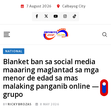
Skip
7 August 2026
Calbayog City
to
content
NATIONAL
Blanket ban sa social media
maaaring maglantad sa mga
menor de edad sa mas
malaking panganib online —
grupo
BY
RICKY BROZAS
8 MAY 2026