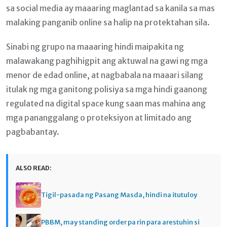
sa social media ay maaaring maglantad sa kanila sa mas
malaking panganib online sa halip na protektahan sila.
Sinabi ng grupo na maaaring hindi maipakita ng
malawakang paghihigpit ang aktuwal na gawi ng mga
menor de edad online, at nagbabala na maaari silang
itulak ng mga ganitong polisiya sa mga hindi gaanong
regulated na digital space kung saan mas mahina ang
mga pananggalang o proteksiyon at limitado ang
pagbabantay.
ALSO READ:
Tigil-pasada ng Pasang Masda, hindi na itutuloy
PBBM, may standing order pa rin para arestuhin si