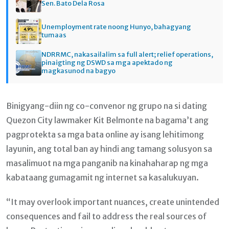
Sen. Bato Dela Rosa
Unemployment rate noong Hunyo, bahagyang
tumaas
NDRRMC, nakasailalim sa full alert; relief operations,
pinaigting ng DSWD sa mga apektado ng
magkasunod na bagyo
Binigyang-diin ng co-convenor ng grupo na si dating
Quezon City lawmaker Kit Belmonte na bagama’t ang
pagprotekta sa mga bata online ay isang lehitimong
layunin, ang total ban ay hindi ang tamang solusyon sa
masalimuot na mga panganib na kinahaharap ng mga
kabataang gumagamit ng internet sa kasalukuyan.
“It may overlook important nuances, create unintended
consequences and fail to address the real sources of