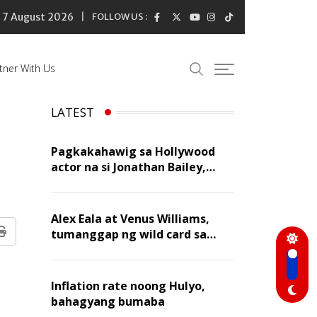
7 August 2026
FOLLOW US :
tner With Us
LATEST
Pagkakahawig sa Hollywood
actor na si Jonathan Bailey,
‘flattering’ para kay Dennis
Trillo
Alex Eala at Venus Williams,
tumanggap ng wild card sa
Print
Canadian Open Doubles
Inflation rate noong Hulyo,
bahagyang bumaba