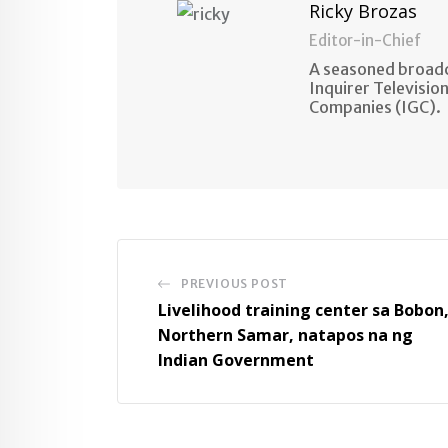
Ricky Brozas
Editor-in-Chief
A seasoned broadc
Inquirer Televisio
Companies (IGC).
PREVIOUS POST
Livelihood training center sa Bobon
Northern Samar, natapos na ng
Indian Government