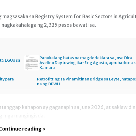
 magsasaka sa Registry System for Basic Sectors in Agricul
 nagkakahalaga ng 2,325 pesos bawat isa.
Panukalang batas na magdedeklara sa Jose Dira
t 5 LGUs sa
Avelino Day tuwing ika-5 ng Agosto, aprubado na 
Kamara
ity para
Retrofitting sa Pinamitinan Bridge sa Leyte, natapo
na ng DPWH
katanggap kahapon ay gaganapin sa June 2026, at saklaw din
ang mga mangingisda.
Continue reading ›