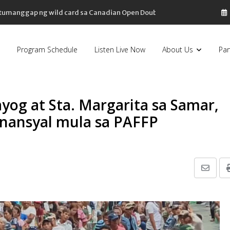
, tumanggap ng wild card sa Canadian Open Doubles
Program Schedule
Listen Live Now
About Us
Par
og at Sta. Margarita sa Samar,
nansyal mula sa PAFFP
Share
via
Email