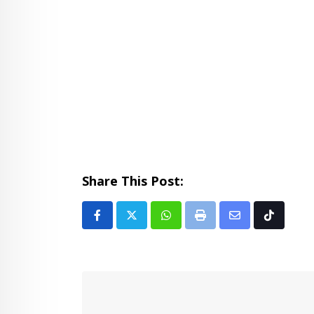
Share This Post:
Whatsapp
Print
Share
Tiktok
via
Email