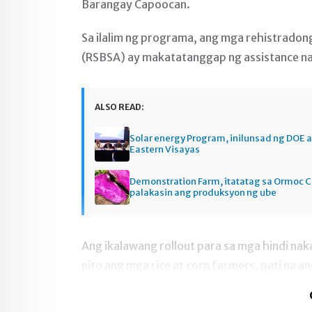
Barangay Capoocan.
Sa ilalim ng programa, ang mga rehistradong
(RSBSA) ay makatatanggap ng assistance na
ALSO READ:
Solar energy Program, inilunsad ng DOE a
Eastern Visayas
Demonstration Farm, itatatag sa Ormoc C
palakasin ang produksyon ng ube
Ang ikalawang rollout para sa mga hindi na
nito ang mga rice at corn farmers, pati na 