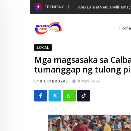
Skip
TRENDING
Alex Eala at Venus Williams
to
content
Home
LOCAL
Mga magsasaka sa Calbay
tumanggap ng tulong pi
BY
RICKY BROZAS
8 MAY 2026
Whatsapp
Tiktok