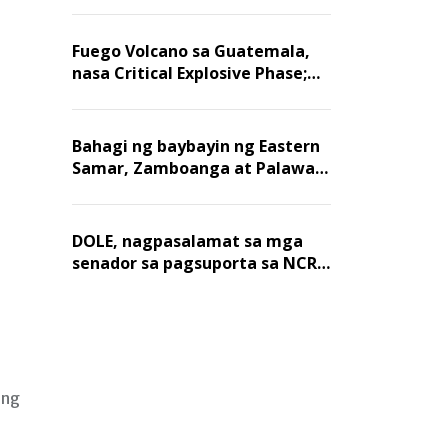
Fuego Volcano sa Guatemala,
nasa Critical Explosive Phase;
mahigit 1,400 na mga
residente, lumikas
Bahagi ng baybayin ng Eastern
Samar, Zamboanga at Palawan,
positibo sa nakalalasong red
tide
DOLE, nagpasalamat sa mga
senador sa pagsuporta sa NCR
wage hike
 ng