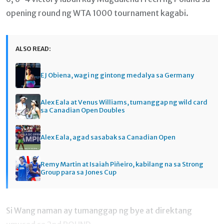
opening round ng WTA 1000 tournament kagabi.
ALSO READ:
EJ Obiena, wagi ng gintong medalya sa Germany
Alex Eala at Venus Williams, tumanggap ng wild card
sa Canadian Open Doubles
Alex Eala, agad sasabak sa Canadian Open
Remy Martin at Isaiah Piñeiro, kabilang na sa Strong
Group para sa Jones Cup
Si Wang naman ay tumanggap ng bye at direktang