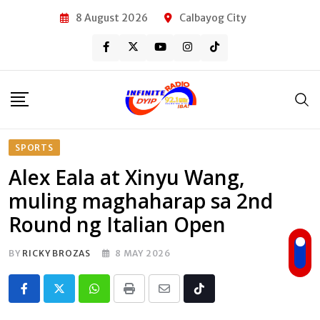
Skip
8 August 2026
Calbayog City
to
content
SPORTS
Alex Eala at Xinyu Wang,
muling maghaharap sa 2nd
Round ng Italian Open
BY
RICKY BROZAS
8 MAY 2026
Whatsapp
Print
Share
Tiktok
via