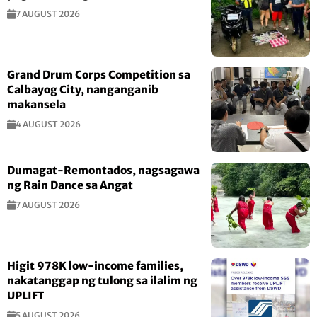
7 AUGUST 2026
Grand Drum Corps Competition sa
Calbayog City, nanganganib
makansela
4 AUGUST 2026
Dumagat-Remontados, nagsagawa
ng Rain Dance sa Angat
7 AUGUST 2026
Higit 978K low-income families,
nakatanggap ng tulong sa ilalim ng
UPLIFT
5 AUGUST 2026