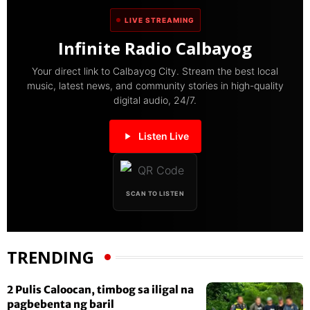
LIVE STREAMING
Infinite Radio Calbayog
Your direct link to Calbayog City. Stream the best local
music, latest news, and community stories in high-quality
digital audio, 24/7.
Listen Live
SCAN TO LISTEN
TRENDING
2 Pulis Caloocan, timbog sa iligal na
pagbebenta ng baril