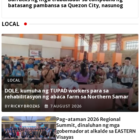
batasang pambansa sa Quezon City, nasunog
LOCAL
LOCAL
DOLE, kumuha ng TUPAD workers para sa
rehabilitasyon ng abaca farm sa Northern Samar
BY
RICKY BROZAS
7 AUGUST 2026
Pag-ataman 2026 Regional
Summit, dinaluhan ng mga
gobernador at alkalde sa EASTERN
Visayas