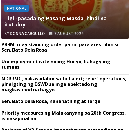
NATIONAL
Tigil-pasada ng Pasang Masda, hindi na
itutuloy
BY
DONNA CARGULLO
7 AUGUST 2026
PBBM, may standing order pa rin para arestuhin si
Sen. Bato Dela Rosa
Unemployment rate noong Hunyo, bahagyang
tumaas
NDRRMC, nakasailalim sa full alert; relief operations,
pinaigting ng DSWD sa mga apektado ng
magkasunod na bagyo
Sen. Bato Dela Rosa, nananatiling at-large
Priority measures ng Malakanyang sa 20th Congress,
isinasapinal na