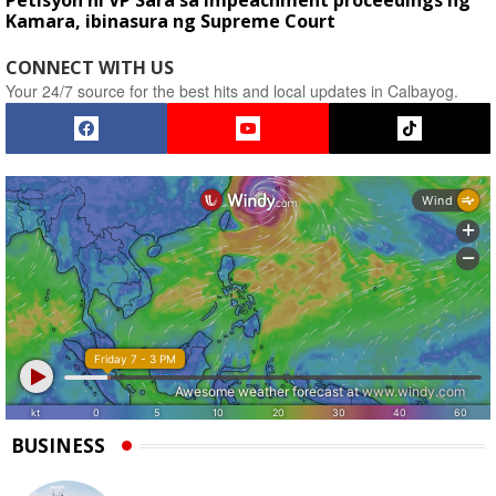
Petisyon ni VP Sara sa impeachment proceedings ng
Kamara, ibinasura ng Supreme Court
CONNECT WITH US
Your 24/7 source for the best hits and local updates in Calbayog.
BUSINESS