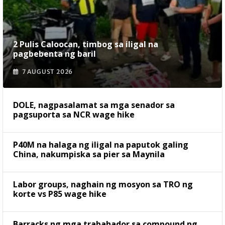
2 Pulis Caloocan, timbog sa iligal na
pagbebenta ng baril
7 AUGUST 2026
DOLE, nagpasalamat sa mga senador sa
pagsuporta sa NCR wage hike
P40M na halaga ng iligal na paputok galing
China, nakumpiska sa pier sa Maynila
Labor groups, naghain ng mosyon sa TRO ng
korte vs P85 wage hike
Barracks ng mga trabahador sa compound ng