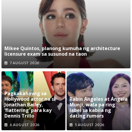
Mikee Quintos, planong kumuha ng architecture
licensure exam sa susunod na taon
7 AUGUST 2026
Pagkakahawig sa
Hollywood actor na si
Rabin Angeles at Angela
Jonathan Bailey,
Munji, wala pa ring
‘flattering’ para kay
label sa kabila ng
Dennis Trillo
dating rumors
6 AUGUST 2026
5 AUGUST 2026