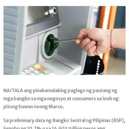
Email
NAITALA ang pinakamalaking paglago ng pautang ng
mga bangko sa mga negosyo at consumers sa loob ng
pitong buwan noong Marso.
Sa preliminary data ng Bangko Sentral ng Pilipinas (BSP),
lumobo ng 10.7% o sa 14.603 trillion pesos ang