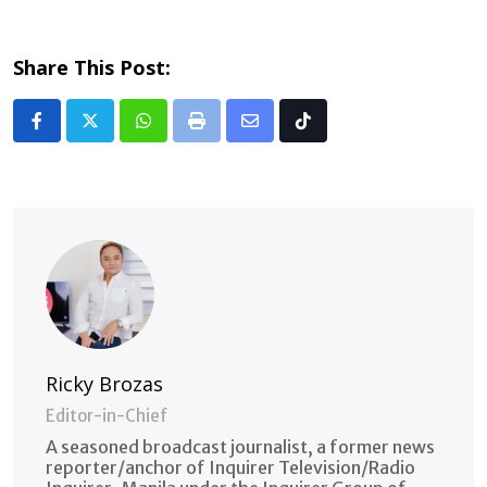
Share This Post:
Whatsapp
Print
Share
Tiktok
via
Email
Ricky Brozas
Editor-in-Chief
A seasoned broadcast journalist, a former news
reporter/anchor of Inquirer Television/Radio