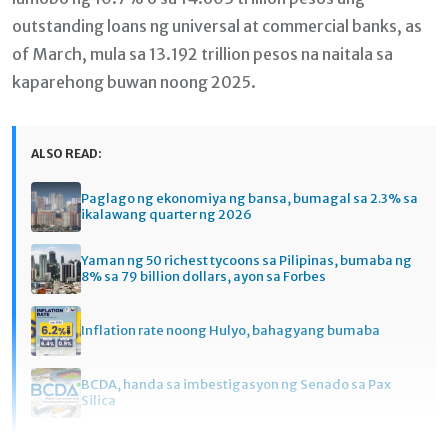
outstanding loans ng universal at commercial banks, as
of March, mula sa 13.192 trillion pesos na naitala sa
kaparehong buwan noong 2025.
ALSO READ:
Paglago ng ekonomiya ng bansa, bumagal sa 2.3% sa
ikalawang quarter ng 2026
Yaman ng 50 richest tycoons sa Pilipinas, bumaba ng
8% sa 79 billion dollars, ayon sa Forbes
Inflation rate noong Hulyo, bahagyang bumaba
BCDA, handa sa imbestigasyon ng Senado sa Pax
Silica