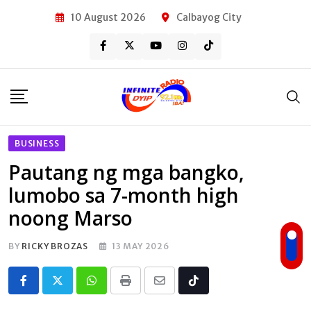
Skip
10 August 2026
Calbayog City
to
content
BUSINESS
Pautang ng mga bangko,
lumobo sa 7-month high
noong Marso
BY
RICKY BROZAS
13 MAY 2026
Whatsapp
Print
Share
Tiktok
via