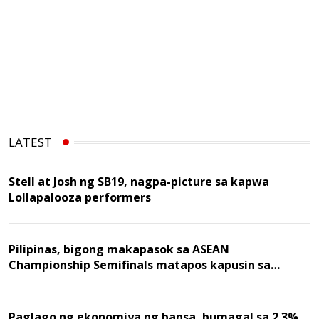
LATEST
Stell at Josh ng SB19, nagpa-picture sa kapwa
Lollapalooza performers
Pilipinas, bigong makapasok sa ASEAN
Championship Semifinals matapos kapusin sa
Malaysia
Paglago ng ekonomiya ng bansa, bumagal sa 2.3%