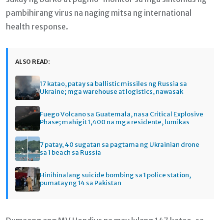
pambihirang virus na naging mitsa ng international
health response.
ALSO READ:
17 katao, patay sa ballistic missiles ng Russia sa
Ukraine; mga warehouse at logistics, nawasak
Fuego Volcano sa Guatemala, nasa Critical Explosive
Phase; mahigit 1,400 na mga residente, lumikas
7 patay, 40 sugatan sa pagtama ng Ukrainian drone
sa 1 beach sa Russia
Hinihinalang suicide bombing sa 1 police station,
pumatay ng 14 sa Pakistan