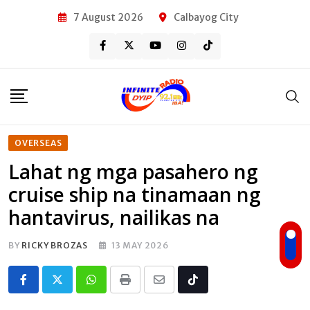
Skip
7 August 2026
Calbayog City
to
content
OVERSEAS
Lahat ng mga pasahero ng
cruise ship na tinamaan ng
hantavirus, nailikas na
BY
RICKY BROZAS
13 MAY 2026
Whatsapp
Print
Share
Tiktok
via