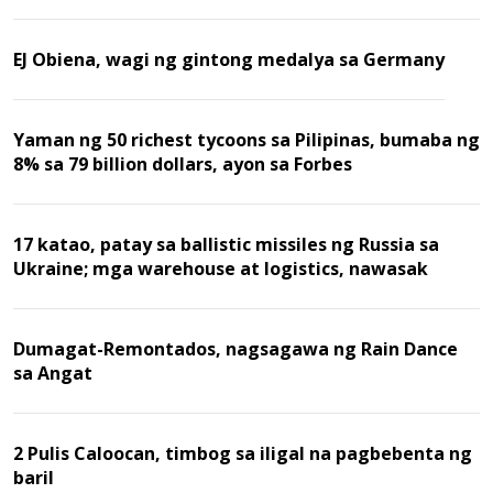
EJ Obiena, wagi ng gintong medalya sa Germany
Yaman ng 50 richest tycoons sa Pilipinas, bumaba ng
8% sa 79 billion dollars, ayon sa Forbes
17 katao, patay sa ballistic missiles ng Russia sa
Ukraine; mga warehouse at logistics, nawasak
Dumagat-Remontados, nagsagawa ng Rain Dance
sa Angat
2 Pulis Caloocan, timbog sa iligal na pagbebenta ng
baril