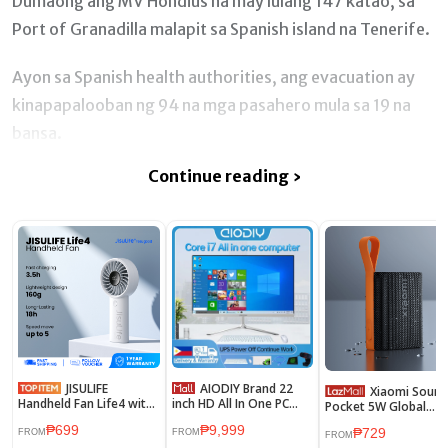
Dumaong ang MV Hondius na may lulang 147 katao, sa
Port of Granadilla malapit sa Spanish island na Tenerife.
Ayon sa Spanish health authorities, ang evacuation ay
kinapapalooban ng 94 na mga pasahero mula sa 19 na
bansa.
Continue reading ›
JISULIFE
AIODIY Brand 22
Xiaomi Sound
Handheld Fan Life4 with
inch HD All In One PC
Pocket 5W Global
5000mAh Battery
Computer Desktop
Version
₱699
₱9,999
Portable Turbo Fans
Brand New Intel Core i3 /
₱729
FROM
FROM
FROM