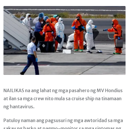
Email
NAILIKAS na ang lahat ng mga pasahero ng MV Hondius
at ilan sa mga crew nito mula sa cruise ship na tinamaan
ng hantavirus.
Patuloy naman ang pagsusuri ng mga awtoridad sa mga
sakay ng barko at pagmo-monitor sa mga sintomas ng