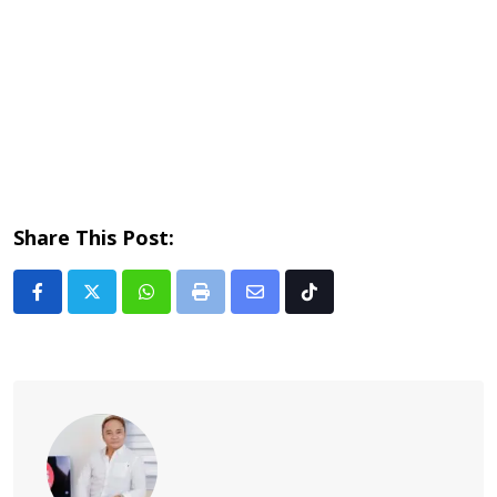
Share This Post:
Whatsapp
Print
Share
Tiktok
via
Email