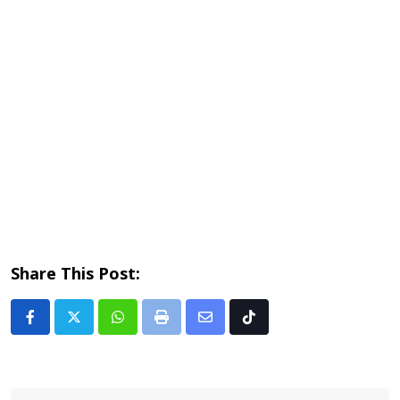
Share This Post:
Whatsapp
Print
Share
Tiktok
via
Email