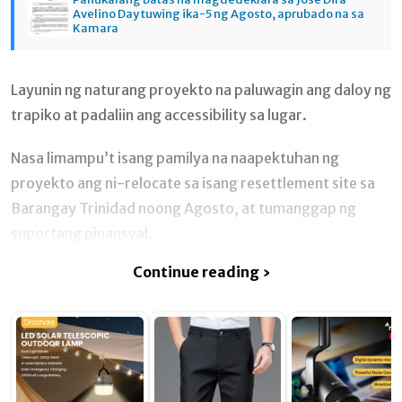
Avelino Day tuwing ika-5 ng Agosto, aprubado na sa
Kamara
Layunin ng naturang proyekto na paluwagin ang daloy ng
trapiko at padaliin ang accessibility sa lugar.
Nasa limampu’t isang pamilya na naapektuhan ng
proyekto ang ni-relocate sa isang resettlement site sa
Barangay Trinidad noong Agosto, at tumanggap ng
suportang pinansyal.
Continue reading ›