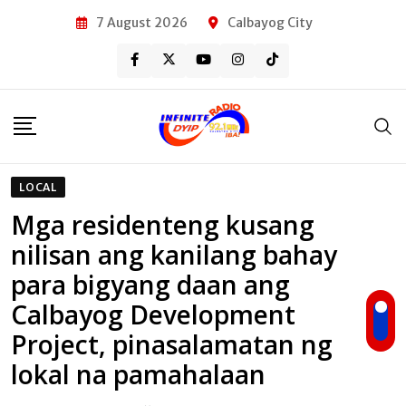
Skip
7 August 2026
Calbayog City
to
content
LOCAL
Mga residenteng kusang
nilisan ang kanilang bahay
para bigyang daan ang
Calbayog Development
Project, pinasalamatan ng
lokal na pamahalaan