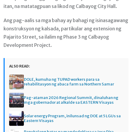
itan, na matatagpuan sa likod ng Calbayog City Hall.
Ang pag-aalis sa mga bahay ay bahagi ng isinasagawang
konstruksyon ng kalsada, partikular ang extension ng
Pajarito Street, sa ilalim ng Phase 3 ng Calbayog
Development Project.
ALSO READ:
DOLE, kumuha ng TUPAD workers para sa
rehabilitasyon ng abaca farm sa Northern Samar
Pag-ataman 2026 Regional Summit, dinaluhan ng
mga gobernador at alkalde sa EASTERN Visayas
Solar energy Program, inilunsad ng DOE at 5 LGUs sa
Eastern Visayas
Panukalang batas na magdedeklara sa Jose Dira