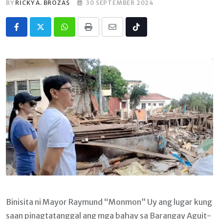
BY
RICKY A. BROZAS
30 SEPTEMBER 2024
Whatsapp
Print
Share
Tiktok
via
Email
Binisita ni Mayor Raymund “Monmon” Uy ang lugar kung
saan pinagtatanggal ang mga bahay sa Barangay Aguit-