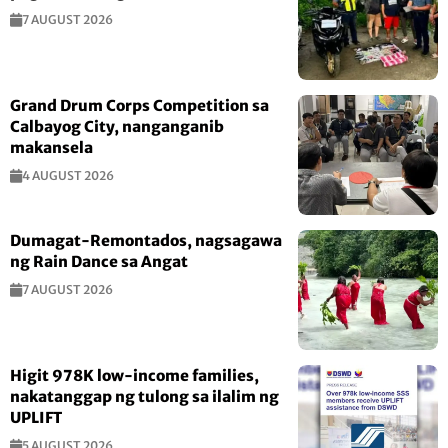
7 AUGUST 2026
Grand Drum Corps Competition sa
Calbayog City, nanganganib
makansela
4 AUGUST 2026
Dumagat-Remontados, nagsagawa
ng Rain Dance sa Angat
7 AUGUST 2026
Higit 978K low-income families,
nakatanggap ng tulong sa ilalim ng
UPLIFT
5 AUGUST 2026