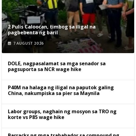
2 Pulis Caloocan, timbog sa iligal na
pagbebenta ng baril
7 AUGUST 2026
DOLE, nagpasalamat sa mga senador sa
pagsuporta sa NCR wage hike
P40M na halaga ng iligal na paputok galing
China, nakumpiska sa pier sa Maynila
Labor groups, naghain ng mosyon sa TRO ng
korte vs P85 wage hike
Barracks ng mga trabahador sa compound ng