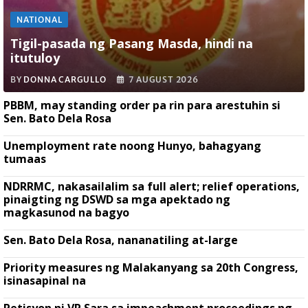
NATIONAL
Tigil-pasada ng Pasang Masda, hindi na
itutuloy
BY
DONNA CARGULLO
7 AUGUST 2026
PBBM, may standing order pa rin para arestuhin si
Sen. Bato Dela Rosa
Unemployment rate noong Hunyo, bahagyang
tumaas
NDRRMC, nakasailalim sa full alert; relief operations,
pinaigting ng DSWD sa mga apektado ng
magkasunod na bagyo
Sen. Bato Dela Rosa, nananatiling at-large
Priority measures ng Malakanyang sa 20th Congress,
isinasapinal na