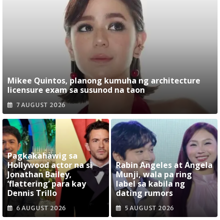
Mikee Quintos, planong kumuha ng architecture
licensure exam sa susunod na taon
7 AUGUST 2026
Pagkakahawig sa
Hollywood actor na si
Rabin Angeles at Angela
Jonathan Bailey,
Munji, wala pa ring
‘flattering’ para kay
label sa kabila ng
Dennis Trillo
dating rumors
6 AUGUST 2026
5 AUGUST 2026