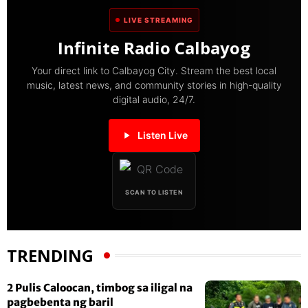
LIVE STREAMING
Infinite Radio Calbayog
Your direct link to Calbayog City. Stream the best local
music, latest news, and community stories in high-quality
digital audio, 24/7.
Listen Live
SCAN TO LISTEN
TRENDING
2 Pulis Caloocan, timbog sa iligal na
pagbebenta ng baril