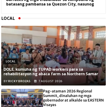
batasang pambansa sa Quezon City, nasunog
LOCAL
LOCAL
DOLE, kumuha ng TUPAD workers para sa
rehabilitasyon ng abaca farm sa Northern Samar
BY
RICKY BROZAS
7 AUGUST 2026
Pag-ataman 2026 Regional
Summit, dinaluhan ng mga
gobernador at alkalde sa EASTERN
Visayas