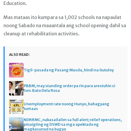
Education.
Mas mataas ito kumpara sa 1,002 schools na napaulat
noong Sabado na maaantala ang school opening dahil sa
cleanup at rehabilitation activities.
ALSO READ:
Tigil-pasada ng Pasang Masda, hindi na itutuloy
PBBM, may standing order pa rin para arestuhin si
Sen. Bato Dela Rosa
Unemployment rate noong Hunyo, bahagyang
tumaas
NDRRMC, nakasailalim sa full alert; relief operations,
pinaigting ng DSWD sa mga apektado ng
magkasunod na bagyo