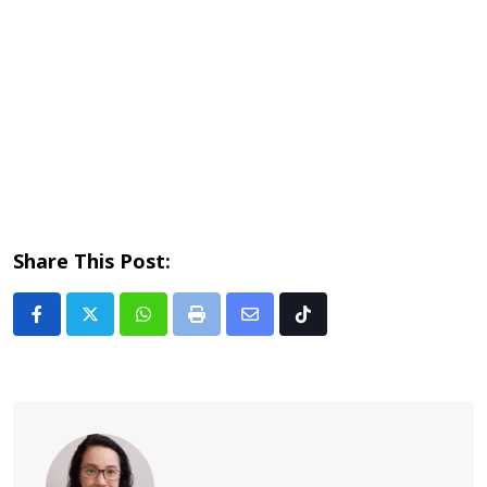
Share This Post:
Whatsapp
Print
Share
Tiktok
via
Email