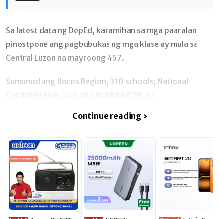
Sa latest data ng DepEd, karamihan sa mga paaralan
pinostpone ang pagbubukas ng mga klase ay mula sa
Central Luzon na mayroong 457.
Sumunod ang Ilocos Region, 310 schools; National
Capital Region, 225; at CALABARZON, 67.
Continue reading ›