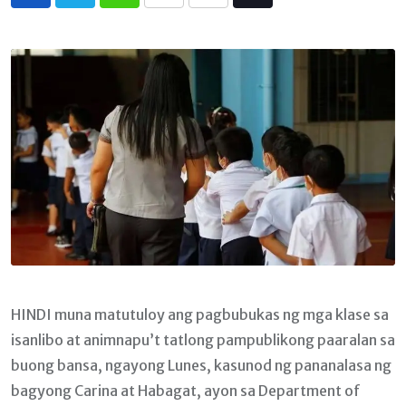
Whatsapp
Print
Share
Tiktok
via
Email
HINDI muna matutuloy ang pagbubukas ng mga klase sa
isanlibo at animnapu’t tatlong pampublikong paaralan sa
buong bansa, ngayong Lunes, kasunod ng pananalasa ng
bagyong Carina at Habagat, ayon sa Department of