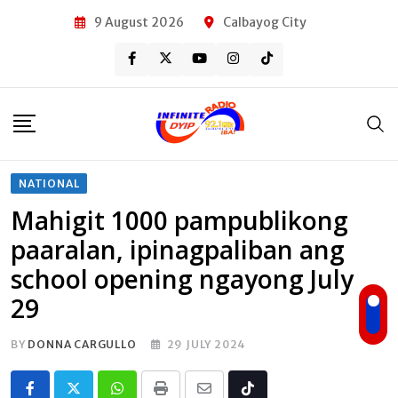
Skip
9 August 2026
Calbayog City
to
content
NATIONAL
Mahigit 1000 pampublikong
paaralan, ipinagpaliban ang
school opening ngayong July
29
BY
DONNA CARGULLO
29 JULY 2024