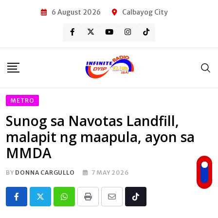
Skip
6 August 2026
Calbayog City
to
content
METRO
Sunog sa Navotas Landfill,
malapit ng maapula, ayon sa
MMDA
BY
DONNA CARGULLO
7 MAY 2026
Whatsapp
Print
Share
Tiktok
via