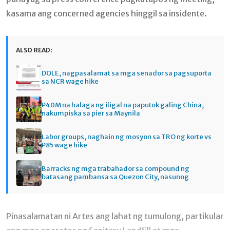
kasama ang concerned agencies hinggil sa insidente.
ALSO READ:
DOLE, nagpasalamat sa mga senador sa pagsuporta
sa NCR wage hike
P40M na halaga ng iligal na paputok galing China,
nakumpiska sa pier sa Maynila
Labor groups, naghain ng mosyon sa TRO ng korte vs
P85 wage hike
Barracks ng mga trabahador sa compound ng
batasang pambansa sa Quezon City, nasunog
Pinasalamatan ni Artes ang lahat ng tumulong, partikular