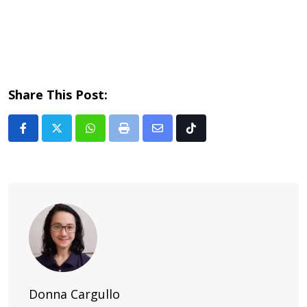
Share This Post:
Whatsapp
Print
Share
Tiktok
via
Email
Donna Cargullo