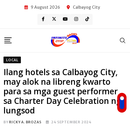
Skip
9 August 2026
Calbayog City
to
content
LOCAL
Ilang hotels sa Calbayog City,
may alok na libreng kwarto
para sa mga guest performer
sa Charter Day Celebration ng
lungsod
BY
RICKY A. BROZAS
24 SEPTEMBER 2024