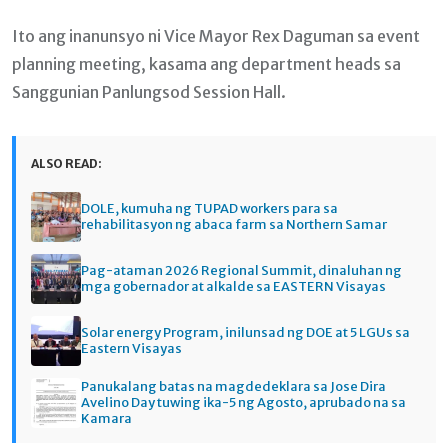
Ito ang inanunsyo ni Vice Mayor Rex Daguman sa event
planning meeting, kasama ang department heads sa
Sanggunian Panlungsod Session Hall.
ALSO READ:
DOLE, kumuha ng TUPAD workers para sa
rehabilitasyon ng abaca farm sa Northern Samar
Pag-ataman 2026 Regional Summit, dinaluhan ng
mga gobernador at alkalde sa EASTERN Visayas
Solar energy Program, inilunsad ng DOE at 5 LGUs sa
Eastern Visayas
Panukalang batas na magdedeklara sa Jose Dira
Avelino Day tuwing ika-5 ng Agosto, aprubado na sa
Kamara