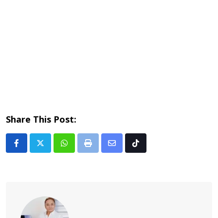
Share This Post:
Whatsapp
Print
Share
Tiktok
via
Email