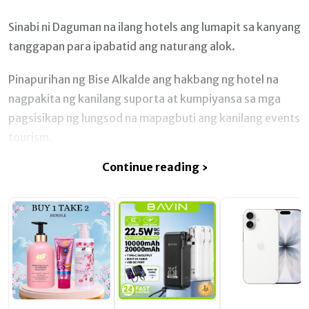
Sinabi ni Daguman na ilang hotels ang lumapit sa kanyang
tanggapan para ipabatid ang naturang alok.
Pinapurihan ng Bise Alkalde ang hakbang ng hotel na
nagpakita ng kanilang suporta at kumpiyansa sa mga
pagsisikap ng lungsod na mapagbuti ang kanilang events
tourism.
Continue reading ›