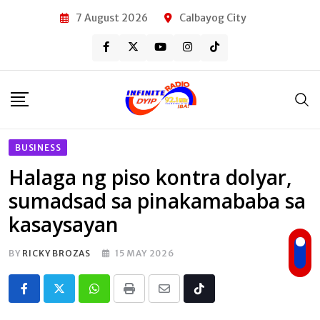
Skip
7 August 2026
Calbayog City
to
content
BUSINESS
Halaga ng piso kontra dolyar,
sumadsad sa pinakamababa sa
kasaysayan
BY
RICKY BROZAS
15 MAY 2026
Whatsapp
Print
Share
Tiktok
via