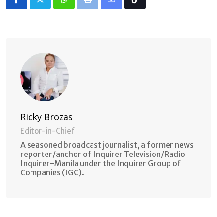
Whatsapp
Print
Share
Tiktok
via
Email
Ricky Brozas
Editor-in-Chief
A seasoned broadcast journalist, a former news
reporter/anchor of Inquirer Television/Radio
Inquirer-Manila under the Inquirer Group of
Companies (IGC).