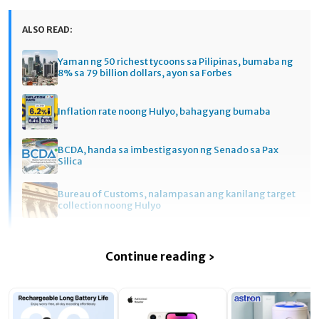
ALSO READ:
Yaman ng 50 richest tycoons sa Pilipinas, bumaba ng
8% sa 79 billion dollars, ayon sa Forbes
Inflation rate noong Hulyo, bahagyang bumaba
BCDA, handa sa imbestigasyon ng Senado sa Pax
Silica
Bureau of Customs, nalampasan ang kanilang target
collection noong Hulyo
Continue reading ›