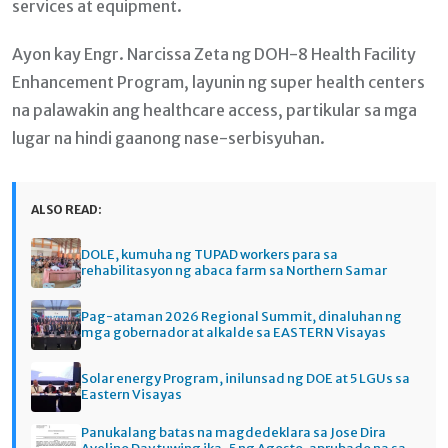
services at equipment.
Ayon kay Engr. Narcissa Zeta ng DOH-8 Health Facility
Enhancement Program, layunin ng super health centers
na palawakin ang healthcare access, partikular sa mga
lugar na hindi gaanong nase-serbisyuhan.
ALSO READ:
DOLE, kumuha ng TUPAD workers para sa
rehabilitasyon ng abaca farm sa Northern Samar
Pag-ataman 2026 Regional Summit, dinaluhan ng
mga gobernador at alkalde sa EASTERN Visayas
Solar energy Program, inilunsad ng DOE at 5 LGUs sa
Eastern Visayas
Panukalang batas na magdedeklara sa Jose Dira