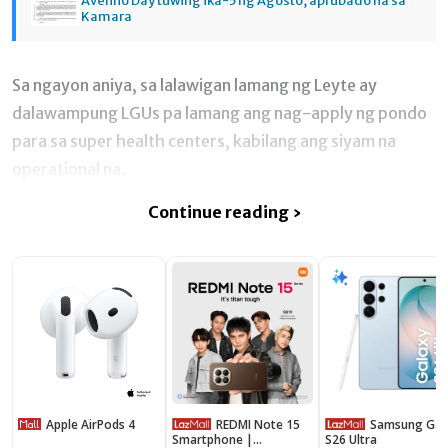
Avelino Day tuwing ika-5 ng Agosto, aprubado na sa
Kamara
Sa ngayon aniya, sa lalawigan lamang ng Leyte ay
dalawampung LGUs pa lamang ang nag-apply ng pondo
para sa super health centers, kabilang ang siyam na
operational na.
Continue reading ›
Apple AirPods 4
REDMI Note 15
Samsung Galaxy
Smartphone |
S26 Ultra