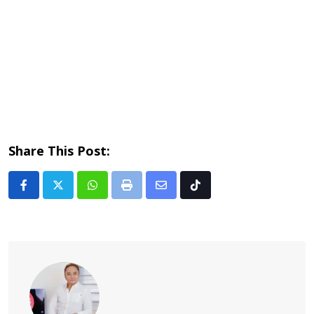
Share This Post:
Whatsapp
Print
Share
Tiktok
via
Email