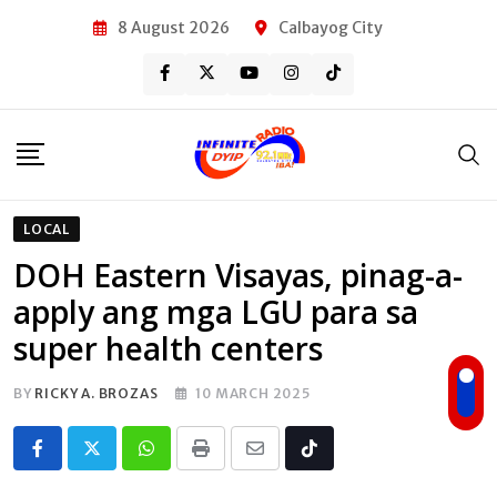
Skip
8 August 2026
Calbayog City
to
content
LOCAL
DOH Eastern Visayas, pinag-a-
apply ang mga LGU para sa
super health centers
BY
RICKY A. BROZAS
10 MARCH 2025
Whatsapp
Print
Share
Tiktok
via