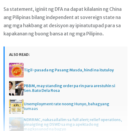
Sa statement, iginiit ng DFA na dapat kilalanin ng China
ang Pilipinas bilang independent at sovereign state na
ang mga hakbang at desisyon ay ipinatutupad para sa
kapakanan ng buong bansa at ng mga Pilipino.
ALSO READ:
Tigil-pasada ng Pasang Masda, hindi na itutuloy
PBBM, may standing order pa rin para arestuhin si
Sen. Bato Dela Rosa
Unemployment rate noong Hunyo, bahagyang
tumaas
NDRRMC, nakasailalim sa full alert; relief operations,
pinaigting ng DSWD sa mga apektado ng
magkasunod na bagyo