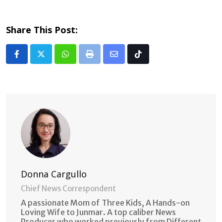
Share This Post:
Whatsapp
Print
Share
Tiktok
via
Email
Donna Cargullo
Chief News Correspondent
A passionate Mom of Three Kids, A Hands-on
Loving Wife to Junmar. A top caliber News
Producer who worked previously from Different