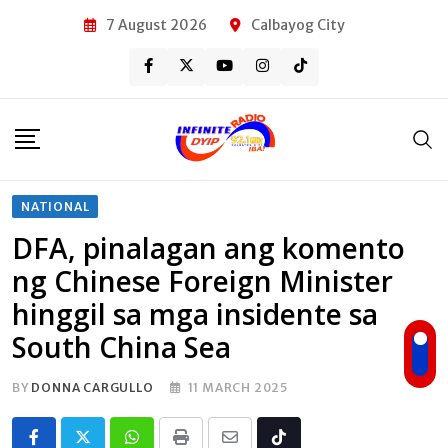
Skip
7 August 2026
Calbayog City
to
content
NATIONAL
DFA, pinalagan ang komento
ng Chinese Foreign Minister
hinggil sa mga insidente sa
South China Sea
BY
DONNA CARGULLO
11 MARCH 2025