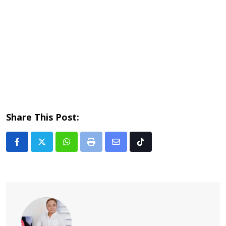
Share This Post:
Whatsapp
Print
Share
Tiktok
via
Email