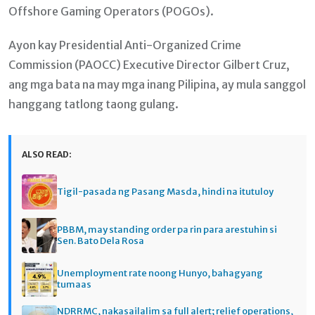
Offshore Gaming Operators (POGOs).
Ayon kay Presidential Anti-Organized Crime
Commission (PAOCC) Executive Director Gilbert Cruz,
ang mga bata na may mga inang Pilipina, ay mula sanggol
hanggang tatlong taong gulang.
ALSO READ:
Tigil-pasada ng Pasang Masda, hindi na itutuloy
PBBM, may standing order pa rin para arestuhin si
Sen. Bato Dela Rosa
Unemployment rate noong Hunyo, bahagyang
tumaas
NDRRMC, nakasailalim sa full alert; relief operations,