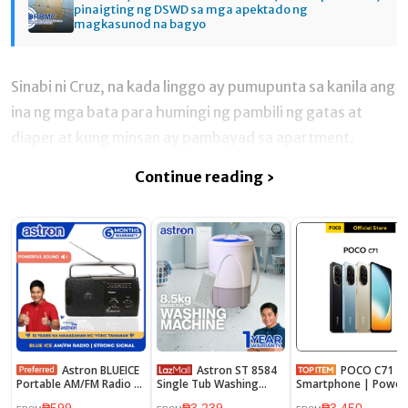
pinaigting ng DSWD sa mga apektado ng
magkasunod na bagyo
Sinabi ni Cruz, na kada linggo ay pumupunta sa kanila ang
ina ng mga bata para humingi ng pambili ng gatas at
diaper at kung minsan ay pambayad sa apartment.
Continue reading ›
Astron BLUEICE
Astron ST 8584
POCO C71
Portable AM/FM Radio -
Single Tub Washing
Smartphone | Power
Big Sound | Lightweight
Machine - 8.5 kg
octa-core, Immersive