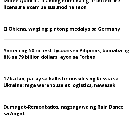
Mikee Quintos, planong kumuha ng architecture
licensure exam sa susunod na taon
EJ Obiena, wagi ng gintong medalya sa Germany
Yaman ng 50 richest tycoons sa Pilipinas, bumaba ng
8% sa 79 billion dollars, ayon sa Forbes
17 katao, patay sa ballistic missiles ng Russia sa
Ukraine; mga warehouse at logistics, nawasak
Dumagat-Remontados, nagsagawa ng Rain Dance
sa Angat