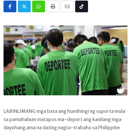
Whatsapp
Print
Share
Tiktok
via
Email
LABINLIMANG mga bata ang humihingi ng suporta mula
sa pamahalaan matapos ma-deport ang kanilang mga
dayuhang ama na dating nagta-trabaho sa Philippine