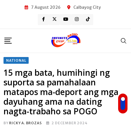
Skip
7 August 2026
Calbayog City
to
content
NATIONAL
15 mga bata, humihingi ng
suporta sa pamahalaan
matapos ma-deport ang mga
dayuhang ama na dating
nagta-trabaho sa POGO
BY
RICKY A. BROZAS
2 DECEMBER 2024