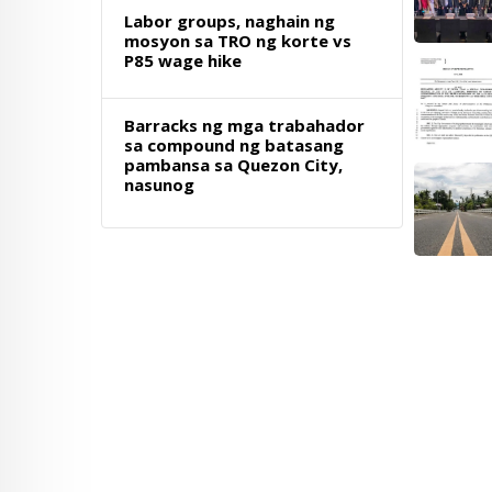
Labor groups, naghain ng
mosyon sa TRO ng korte vs
P85 wage hike
Barracks ng mga trabahador
sa compound ng batasang
pambansa sa Quezon City,
nasunog