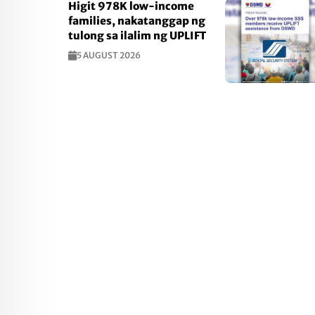
Higit 978K low-income
families, nakatanggap ng
tulong sa ilalim ng UPLIFT
5 AUGUST 2026