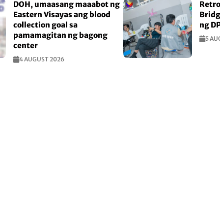
DOH, umaasang maaabot ng
Retro
Eastern Visayas ang blood
Bridg
collection goal sa
ng D
pamamagitan ng bagong
5 AU
center
4 AUGUST 2026