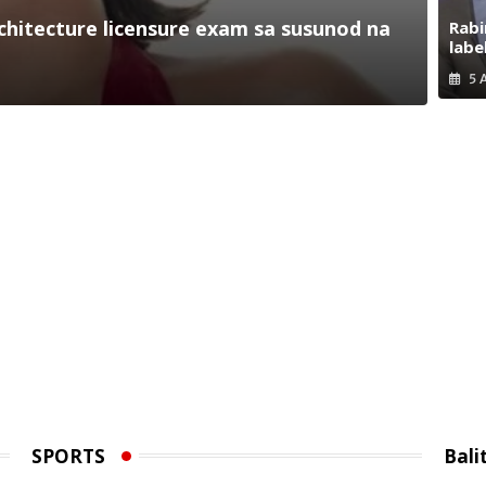
hitecture licensure exam sa susunod na
Rabi
labe
5 
SPORTS
Bali