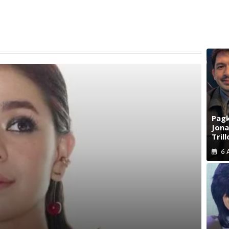
Pagk
Jona
Trill
6 