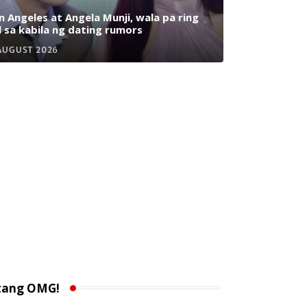
n Angeles at Angela Munji, wala pa ring
l sa kabila ng dating rumors
AUGUST 2026
tang OMG!