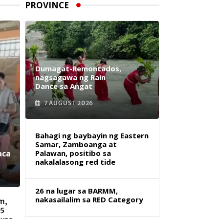
PROVINCE
Dumagat-Remontados,
nagsagawa ng Rain
Dance sa Angat
7 AUGUST 2026
Bahagi ng baybayin ng Eastern
Samar, Zamboanga at
aca
Palawan, positibo sa
nakalalasong red tide
26 na lugar sa BARMM,
nakasailalim sa RED Category
m,
 5