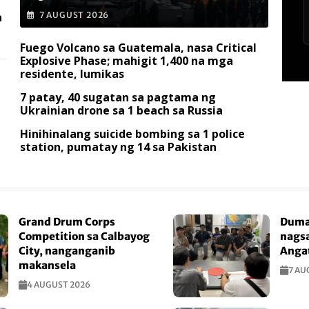
a
7 AUGUST 2026
Fuego Volcano sa Guatemala, nasa Critical
Explosive Phase; mahigit 1,400 na mga
residente, lumikas
7 patay, 40 sugatan sa pagtama ng
Ukrainian drone sa 1 beach sa Russia
Hinihinalang suicide bombing sa 1 police
station, pumatay ng 14 sa Pakistan
Grand Drum Corps
Duma
Competition sa Calbayog
nagsa
City, nanganganib
Anga
makansela
7 AU
4 AUGUST 2026