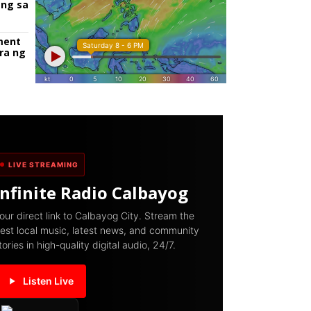
ang sa
ment
ra ng
LIVE STREAMING
Infinite Radio Calbayog
our direct link to Calbayog City. Stream the
est local music, latest news, and community
tories in high-quality digital audio, 24/7.
Listen Live