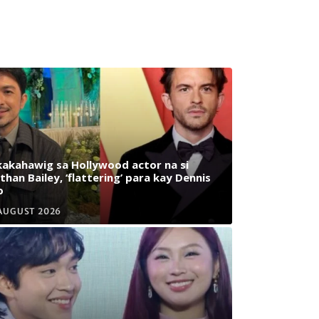
akahawig sa Hollywood actor na si
than Bailey, ‘flattering’ para kay Dennis
o
AUGUST 2026