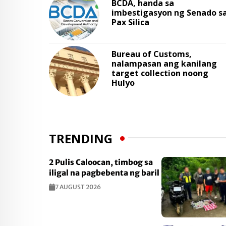
BCDA, handa sa
imbestigasyon ng Senado s
Pax Silica
Bureau of Customs,
nalampasan ang kanilang
target collection noong
Hulyo
TRENDING
2 Pulis Caloocan, timbog sa
iligal na pagbebenta ng baril
7 AUGUST 2026