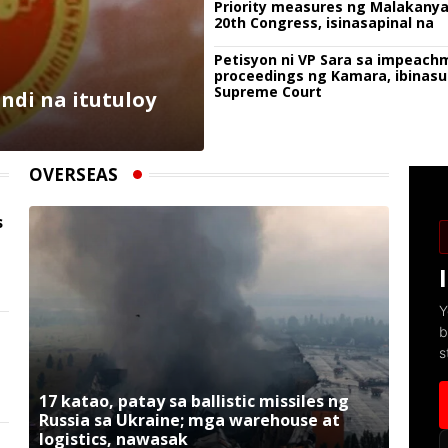
Priority measures ng Malakany
20th Congress, isinasapinal na
Petisyon ni VP Sara sa impeach
proceedings ng Kamara, ibinasu
Supreme Court
ndi na itutuloy
OVERSEAS
s
Y
b
s
17 katao, patay sa ballistic missiles ng
Russia sa Ukraine; mga warehouse at
logistics, nawasak