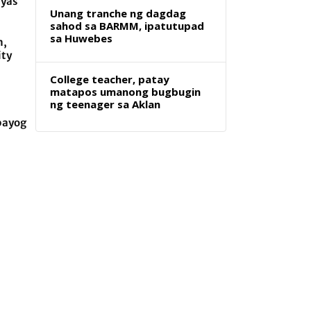
ayas
Unang tranche ng dagdag
sahod sa BARMM, ipatutupad
sa Huwebes
m,
ity
College teacher, patay
matapos umanong bugbugin
ng teenager sa Aklan
bayog