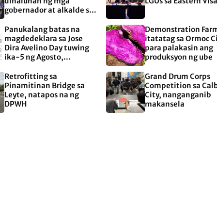
dinaluhan ng mga
LGUs sa Eastern Vis
gobernador at alkalde sa
EASTERN Visayas
Panukalang batas na
Demonstration Far
magdedeklara sa Jose
itatatag sa Ormoc C
Dira Avelino Day tuwing
para palakasin ang
ika-5 ng Agosto,
produksyon ng ube
aprubado na sa Kamara
Retrofitting sa
Grand Drum Corps
Pinamitinan Bridge sa
Competition sa Cal
Leyte, natapos na ng
City, nanganganib
DPWH
makansela