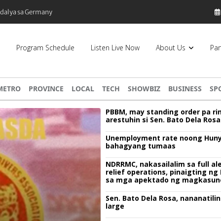
edalya sa Germany
Program Schedule
Listen Live Now
About Us
Par
METRO
PROVINCE
LOCAL
TECH
SHOWBIZ
BUSINESS
SP
PBBM, may standing order pa ri
arestuhin si Sen. Bato Dela Rosa
Unemployment rate noong Huny
bahagyang tumaas
NDRRMC, nakasailalim sa full ale
relief operations, pinaigting n
sa mga apektado ng magkasun
bagyo
Sen. Bato Dela Rosa, nananatilin
large