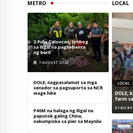
METRO
LOCAL
2 Pulis Caloocan, timbog
sa iligal na pagbebenta
ng baril
7 AUGUST 2026
DOLE, nagpasalamat sa mga
LOCAL
senador sa pagsuporta sa NCR
wage hike
DOLE, k
farm s
BY
RICKY
P40M na halaga ng iligal na
paputok galing China,
nakumpiska sa pier sa Maynila