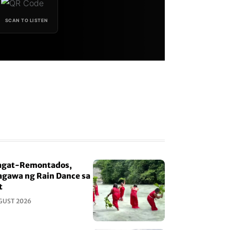
SCAN TO LISTEN
gat-Remontados,
gawa ng Rain Dance sa
t
GUST 2026