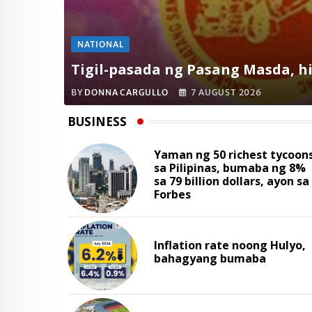
NATIONAL
Tigil-pasada ng Pasang Masda, hi
BY
DONNA CARGULLO
7 AUGUST 2026
BUSINESS
Yaman ng 50 richest tycoon
sa Pilipinas, bumaba ng 8%
sa 79 billion dollars, ayon sa
Forbes
Inflation rate noong Hulyo,
bahagyang bumaba