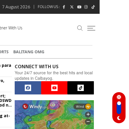
7 August 2026
FOLLOW US :
tner With Us
ORTS
BALITANG OMG
n para
CONNECT WITH US
Your 24/7 source for the best hits and local
updates in Calbayog.
o,
rt;
g DSWD
od na
g at-