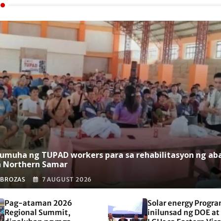
umuha ng TUPAD workers para sa rehabilitasyon ng ab
a Northern Samar
 BROZAS
7 AUGUST 2026
Pag-ataman 2026
Solar energy Progra
Regional Summit,
inilunsad ng DOE at