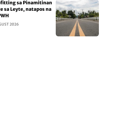
fitting sa Pinamitinan
e sa Leyte, natapos na
PWH
GUST 2026