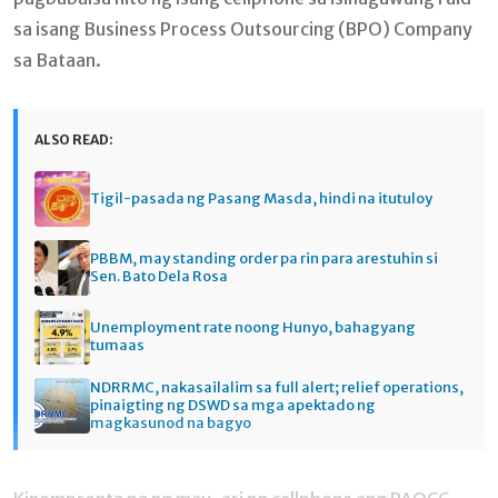
sa isang Business Process Outsourcing (BPO) Company
sa Bataan.
ALSO READ:
Tigil-pasada ng Pasang Masda, hindi na itutuloy
PBBM, may standing order pa rin para arestuhin si
Sen. Bato Dela Rosa
Unemployment rate noong Hunyo, bahagyang
tumaas
NDRRMC, nakasailalim sa full alert; relief operations,
pinaigting ng DSWD sa mga apektado ng
magkasunod na bagyo