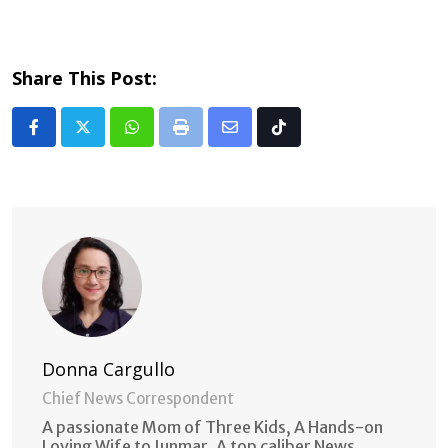
Share This Post:
Whatsapp
Print
Share
Tiktok
via
Email
Donna Cargullo
Chief News Correspondent
A passionate Mom of Three Kids, A Hands-on
Loving Wife to Junmar. A top caliber News