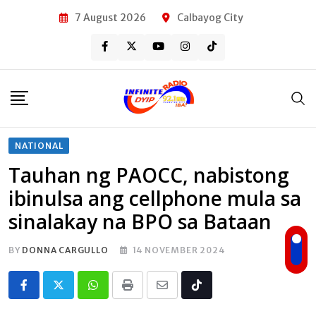
Skip
7 August 2026
Calbayog City
to
content
NATIONAL
Tauhan ng PAOCC, nabistong
ibinulsa ang cellphone mula sa
sinalakay na BPO sa Bataan
BY
DONNA CARGULLO
14 NOVEMBER 2024
Whatsapp
Print
Share
Tiktok
via