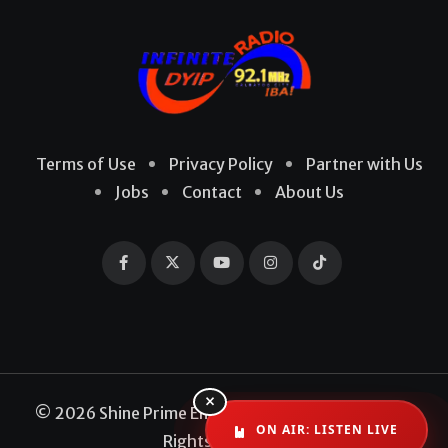
Terms of Use
Privacy Policy
Partner with Us
Jobs
Contact
About Us
×
© 2026 Shine Prime Entertainment Production. All
ON AIR: LISTEN LIVE
Rights Reserved