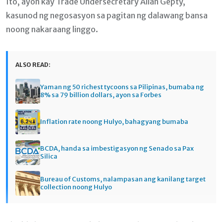
Ito, ayon kay Trade Undersecretary Allan Gepty,
kasunod ng negosasyon sa pagitan ng dalawang bansa
noong nakaraang linggo.
ALSO READ:
Yaman ng 50 richest tycoons sa Pilipinas, bumaba ng
8% sa 79 billion dollars, ayon sa Forbes
Inflation rate noong Hulyo, bahagyang bumaba
BCDA, handa sa imbestigasyon ng Senado sa Pax
Silica
Bureau of Customs, nalampasan ang kanilang target
collection noong Hulyo