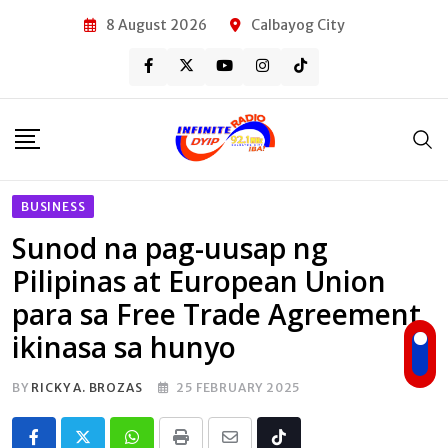
Skip
8 August 2026
Calbayog City
to
content
BUSINESS
Sunod na pag-uusap ng
Pilipinas at European Union
para sa Free Trade Agreement,
ikinasa sa hunyo
BY
RICKY A. BROZAS
25 FEBRUARY 2025