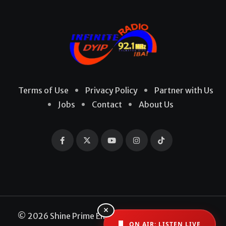
Terms of Use
Privacy Policy
Partner with Us
Jobs
Contact
About Us
×
© 2026 Shine Prime Entertainment Production. All
ON AIR: LISTEN LIVE