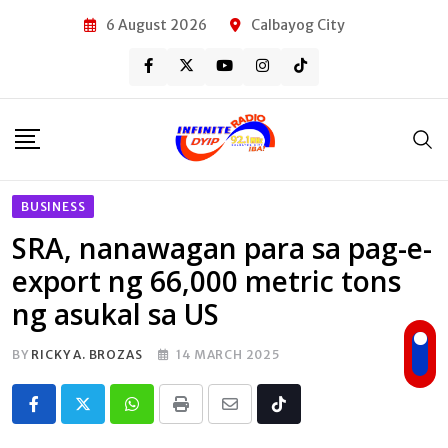
Skip
6 August 2026
Calbayog City
to
content
BUSINESS
SRA, nanawagan para sa pag-e-
export ng 66,000 metric tons
ng asukal sa US
BY
RICKY A. BROZAS
14 MARCH 2025
Whatsapp
Print
Share
Tiktok
via