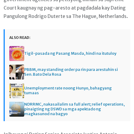
Court kaugnay ng pag-aresto at pagdadala kay Dating
Pangulong Rodrigo Duterte sa The Hague, Netherlands.
ALSO READ:
Tigil-pasada ng Pasang Masda, hindi na itutuloy
PBBM, may standing order pa rin para arestuhin si
Sen. Bato Dela Rosa
Unemployment rate noong Hunyo, bahagyang
tumaas
NDRRMC, nakasailalim sa full alert; relief operations,
pinaigting ng DSWD sa mga apektado ng
magkasunod na bagyo