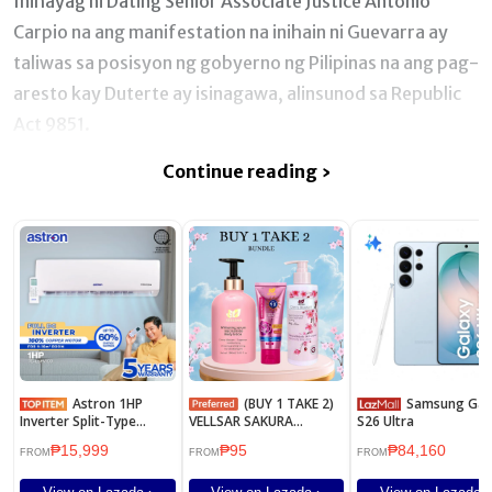
Inihayag ni Dating Senior Associate Justice Antonio
Carpio na ang manifestation na inihain ni Guevarra ay
taliwas sa posisyon ng gobyerno ng Pilipinas na ang pag-
aresto kay Duterte ay isinagawa, alinsunod sa Republic
Act 9851.
Continue reading ›
Astron 1HP
(BUY 1 TAKE 2)
Samsung Galaxy
Inverter Split-Type
VELLSAR SAKURA
S26 Ultra
Aircon - TC-LSPV100 |
WHITENING LOTION
₱15,999
₱95
₱84,160
Energy Efficient | Low
SPF90
FROM
FROM
FROM
Noise | Anti-Rust Body |
Durable Build