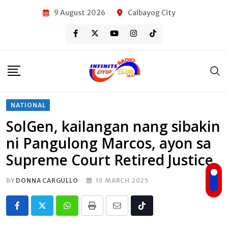
Skip
9 August 2026
Calbayog City
to
content
NATIONAL
SolGen, kailangan nang sibakin
ni Pangulong Marcos, ayon sa
Supreme Court Retired Justice
BY
DONNA CARGULLO
19 MARCH 2025
Whatsapp
Print
Share
Tiktok
via