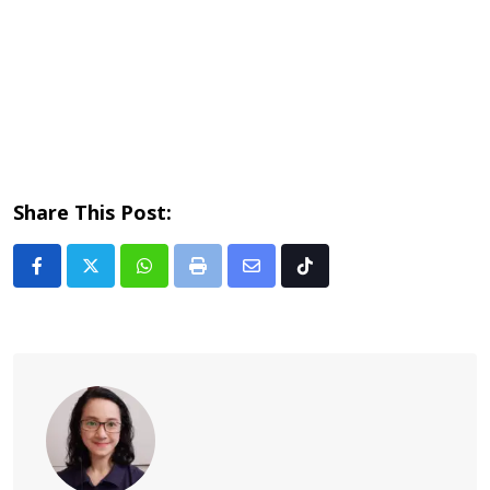
Share This Post:
Whatsapp
Print
Share
Tiktok
via
Email