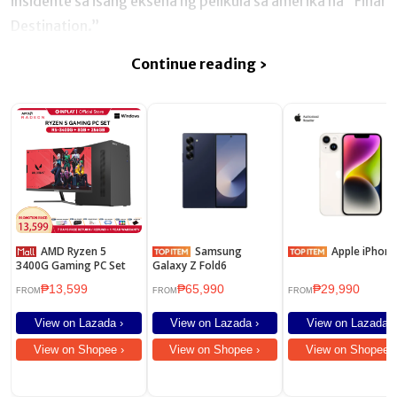
insidente sa isang eksena ng pelikula sa amerika na “Final
Destination.”
Continue reading ›
AMD Ryzen 5
Samsung
Apple iPhone
3400G Gaming PC Set
Galaxy Z Fold6
₱13,599
₱65,990
₱29,990
FROM
FROM
FROM
View on Lazada ›
View on Lazada ›
View on Lazada ›
View on Shopee ›
View on Shopee ›
View on Shopee ›