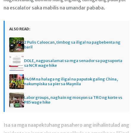
na escalator saka mabilis na umandar pababa.
ALSO READ:
2 Pulis Caloocan, timbog sa iligal na pagbebenta ng
baril
DOLE, nagpasalamat sa mga senador sa pagsuporta
sa NCR wage hike
P40M na halaga ng iligal na paputok galing China,
nakumpiska sa pier sa Maynila
Labor groups, naghain ng mosyon sa TRO ng korte vs
P85 wage hike
Isa sa mga naapektuhang pasahero ang inihalintulad ang