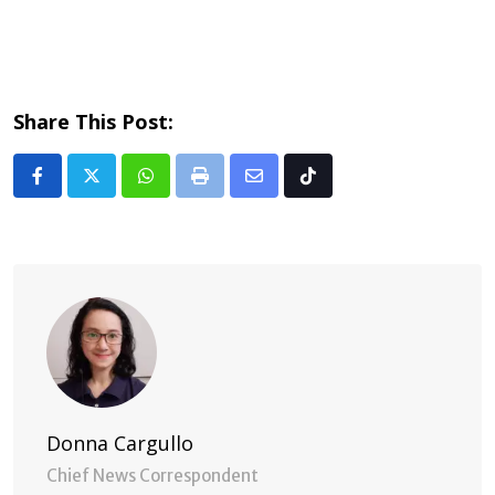
Share This Post:
Whatsapp
Print
Share
Tiktok
via
Email
Donna Cargullo
Chief News Correspondent