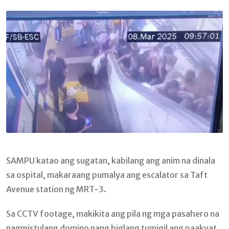
Email
SAMPU katao ang sugatan, kabilang ang anim na dinala
sa ospital, makaraang pumalya ang escalator sa Taft
Avenue station ng MRT-3.
Sa CCTV footage, makikita ang pila ng mga pasahero na
nagmistulang domino nang biglang tumigil ang paakyat