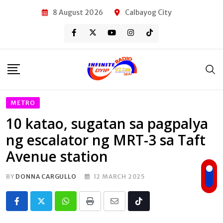
Skip
8 August 2026
Calbayog City
to
content
METRO
10 katao, sugatan sa pagpalya
ng escalator ng MRT-3 sa Taft
Avenue station
BY
DONNA CARGULLO
12 MARCH 2025
Whatsapp
Print
Share
Tiktok
via