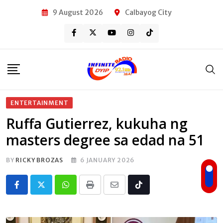
Skip
9 August 2026
Calbayog City
to
content
ENTERTAINMENT
Ruffa Gutierrez, kukuha ng
masters degree sa edad na 51
BY
RICKY BROZAS
6 JANUARY 2026
Whatsapp
Print
Share
Tiktok
via
Email