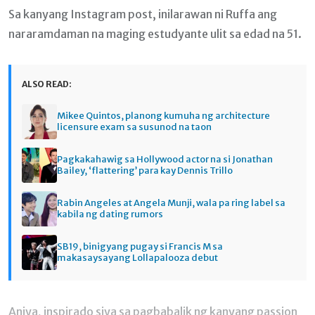
Sa kanyang Instagram post, inilarawan ni Ruffa ang
nararamdaman na maging estudyante ulit sa edad na 51.
ALSO READ:
Mikee Quintos, planong kumuha ng architecture
licensure exam sa susunod na taon
Pagkakahawig sa Hollywood actor na si Jonathan
Bailey, ‘flattering’ para kay Dennis Trillo
Rabin Angeles at Angela Munji, wala pa ring label sa
kabila ng dating rumors
SB19, binigyang pugay si Francis M sa
makasaysayang Lollapalooza debut
Aniya, inspirado siya sa pagbabalik ng kanyang passion