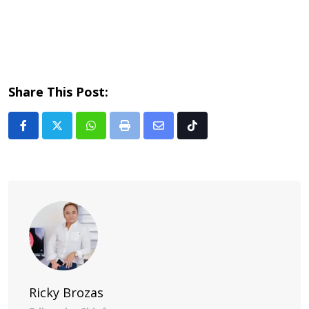
Share This Post:
Whatsapp
Print
Share
Tiktok
via
Email
Ricky Brozas