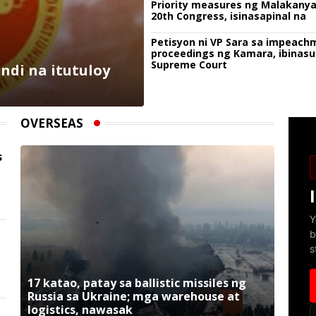
Priority measures ng Malakany
20th Congress, isinasapinal na
Petisyon ni VP Sara sa impeach
proceedings ng Kamara, ibinasu
Supreme Court
ndi na itutuloy
OVERSEAS
s
Y
b
s
17 katao, patay sa ballistic missiles ng
Russia sa Ukraine; mga warehouse at
logistics, nawasak