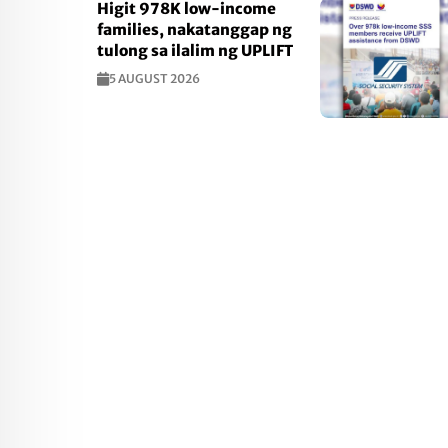
Higit 978K low-income
families, nakatanggap ng
tulong sa ilalim ng UPLIFT
5 AUGUST 2026