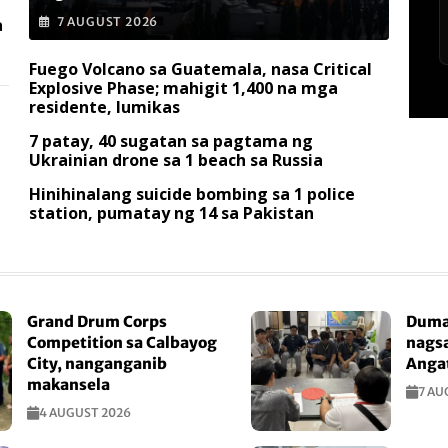
a
7 AUGUST 2026
Fuego Volcano sa Guatemala, nasa Critical
Explosive Phase; mahigit 1,400 na mga
residente, lumikas
7 patay, 40 sugatan sa pagtama ng
Ukrainian drone sa 1 beach sa Russia
Hinihinalang suicide bombing sa 1 police
station, pumatay ng 14 sa Pakistan
Grand Drum Corps
Duma
Competition sa Calbayog
nagsa
City, nanganganib
Anga
makansela
7 AU
4 AUGUST 2026