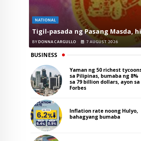
NATIONAL
Tigil-pasada ng Pasang Masda, hi
BY
DONNA CARGULLO
7 AUGUST 2026
BUSINESS
Yaman ng 50 richest tycoon
sa Pilipinas, bumaba ng 8%
sa 79 billion dollars, ayon sa
Forbes
Inflation rate noong Hulyo,
bahagyang bumaba