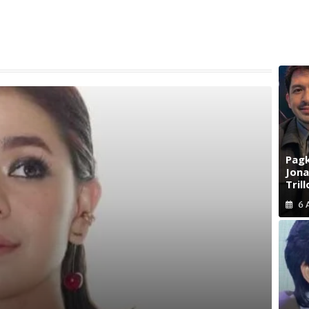
Pagk
Jona
Trill
6 