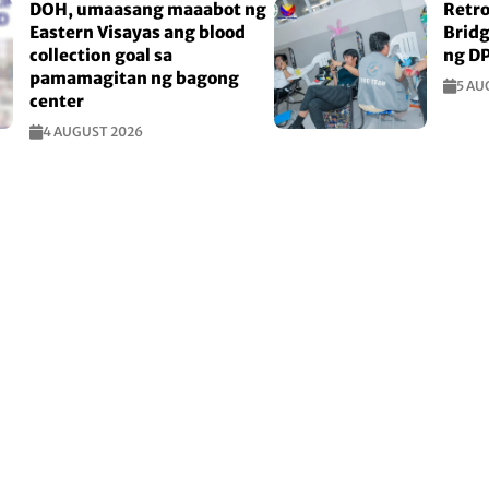
DOH, umaasang maaabot ng
Retro
Eastern Visayas ang blood
Bridg
collection goal sa
ng D
pamamagitan ng bagong
5 AU
center
4 AUGUST 2026