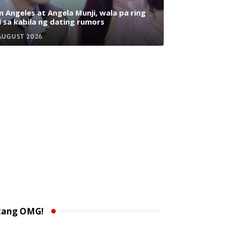
n Angeles at Angela Munji, wala pa ring
l sa kabila ng dating rumors
AUGUST 2026
tang OMG!