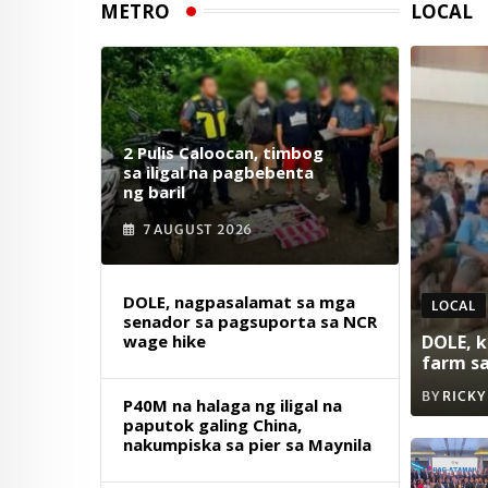
METRO
LOCAL
2 Pulis Caloocan, timbog
sa iligal na pagbebenta
ng baril
7 AUGUST 2026
DOLE, nagpasalamat sa mga
LOCAL
senador sa pagsuporta sa NCR
wage hike
DOLE, k
farm s
BY
RICKY
P40M na halaga ng iligal na
paputok galing China,
nakumpiska sa pier sa Maynila