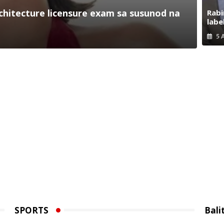
hitecture licensure exam sa susunod na
Rabi
labe
5 
SPORTS
Bali