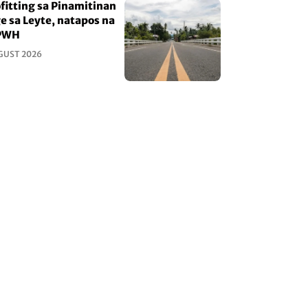
fitting sa Pinamitinan
e sa Leyte, natapos na
PWH
GUST 2026