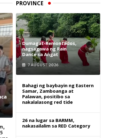
PROVINCE
Dumagat-Remontados,
nagsagawa ng Rain
Dance sa Angat
7 AUGUST 2026
Bahagi ng baybayin ng Eastern
Samar, Zamboanga at
aca
Palawan, positibo sa
nakalalasong red tide
26 na lugar sa BARMM,
nakasailalim sa RED Category
m,
 5