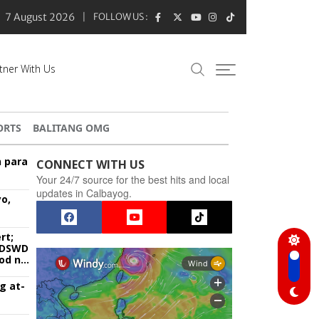
7 August 2026
FOLLOW US :
tner With Us
ORTS
BALITANG OMG
n para
CONNECT WITH US
Your 24/7 source for the best hits and local
updates in Calbayog.
o,
rt;
g DSWD
od na
g at-