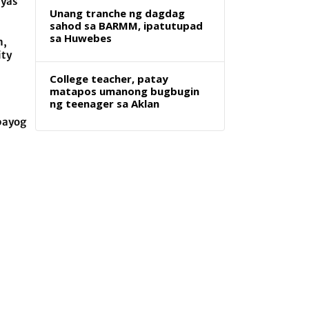
ayas
Unang tranche ng dagdag
sahod sa BARMM, ipatutupad
sa Huwebes
m,
ity
College teacher, patay
matapos umanong bugbugin
ng teenager sa Aklan
bayog