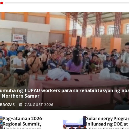
umuha ng TUPAD workers para sa rehabilitasyon ng ab
a Northern Samar
 BROZAS
7 AUGUST 2026
Pag-ataman 2026
Solar energy Progra
Regional Summit,
inilunsad ng DOE at