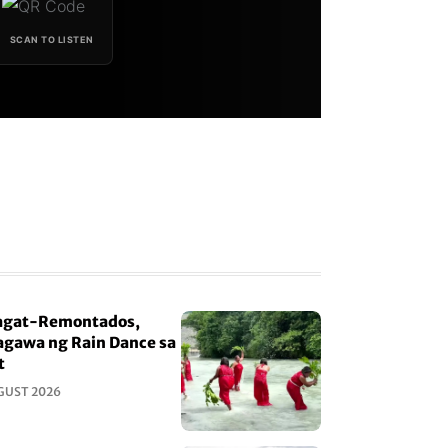
SCAN TO LISTEN
gat-Remontados,
gawa ng Rain Dance sa
t
GUST 2026