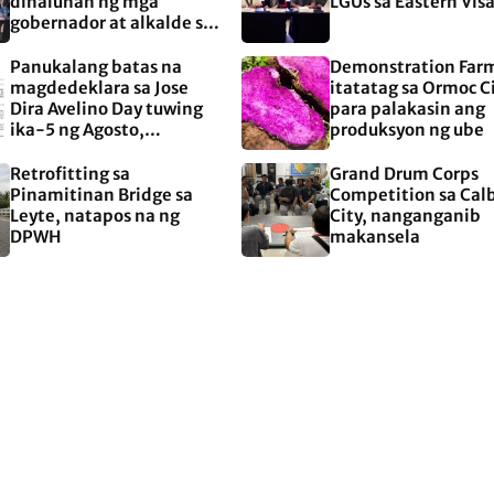
dinaluhan ng mga
LGUs sa Eastern Vis
gobernador at alkalde sa
EASTERN Visayas
Panukalang batas na
Demonstration Far
magdedeklara sa Jose
itatatag sa Ormoc C
Dira Avelino Day tuwing
para palakasin ang
ika-5 ng Agosto,
produksyon ng ube
aprubado na sa Kamara
Retrofitting sa
Grand Drum Corps
Pinamitinan Bridge sa
Competition sa Cal
Leyte, natapos na ng
City, nanganganib
DPWH
makansela