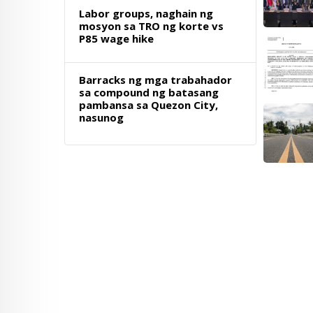
Labor groups, naghain ng
mosyon sa TRO ng korte vs
P85 wage hike
Barracks ng mga trabahador
sa compound ng batasang
pambansa sa Quezon City,
nasunog