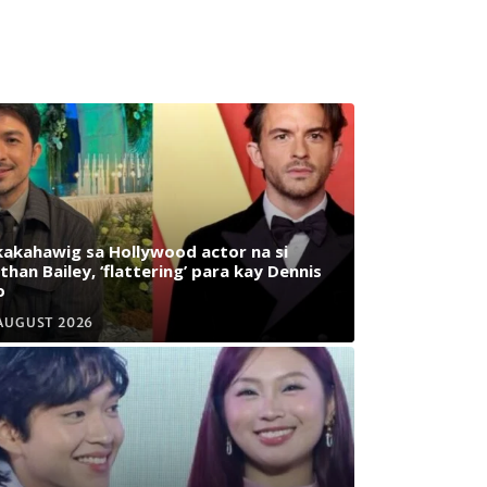
akahawig sa Hollywood actor na si
than Bailey, ‘flattering’ para kay Dennis
o
AUGUST 2026