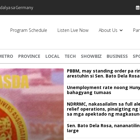
 Pilipinas, bumaba ng 8% sa 79 billion dollars, ayon sa Forbes
Program Schedule
Listen Live Now
About Us
Par
METRO
PROVINCE
LOCAL
TECH
SHOWBIZ
BUSINESS
SP
PBBM, may standing order pa ri
arestuhin si Sen. Bato Dela Rosa
Unemployment rate noong Huny
bahagyang tumaas
NDRRMC, nakasailalim sa full ale
relief operations, pinaigting n
sa mga apektado ng magkasun
bagyo
Sen. Bato Dela Rosa, nananatilin
large