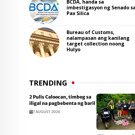
BCDA, handa sa
imbestigasyon ng Senado s
Pax Silica
Bureau of Customs,
nalampasan ang kanilang
target collection noong
Hulyo
TRENDING
2 Pulis Caloocan, timbog sa
iligal na pagbebenta ng baril
7 AUGUST 2026