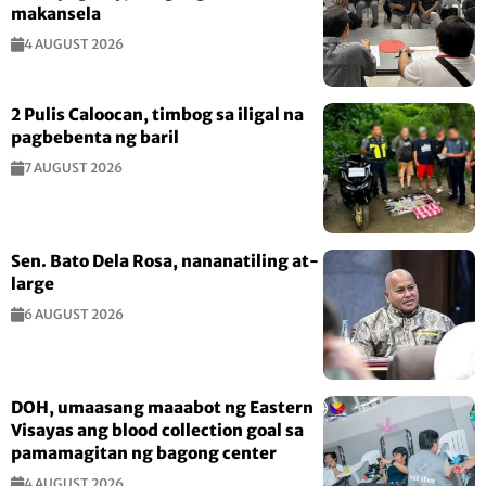
makansela
4 AUGUST 2026
2 Pulis Caloocan, timbog sa iligal na
pagbebenta ng baril
7 AUGUST 2026
Sen. Bato Dela Rosa, nananatiling at-
large
6 AUGUST 2026
DOH, umaasang maaabot ng Eastern
Visayas ang blood collection goal sa
pamamagitan ng bagong center
4 AUGUST 2026