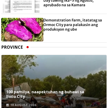
Day tuwing ika-5 ng Agosto,
aprubado na sa Kamara
Demonstration Farm, itatatag sa
Ormoc City para palakasin ang
produksyon ng ube
PROVINCE
100 pamilya, naapektuhan ng buhawi sa
Iloilo City
10 AUGUST 2026