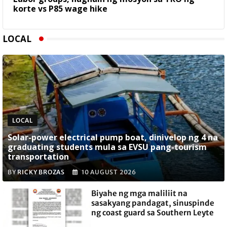
korte vs P85 wage hike
LOCAL
LOCAL
Solar-power electrical pump boat, dinivelop ng 4 na
graduating students mula sa EVSU pang-tourism
transportation
BY
RICKY BROZAS
10 AUGUST 2026
Biyahe ng mga maliliit na
sasakyang pandagat, sinuspinde
ng coast guard sa Southern Leyte