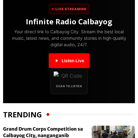
LIVE STREAMING
Infinite Radio Calbayog
Your direct link to Calbayog City. Stream the best local
music, latest news, and community stories in high-quality
digital audio, 24/7.
Listen Live
SCAN TO LISTEN
TRENDING
Grand Drum Corps Competition sa
Calbayog City, nanganganib