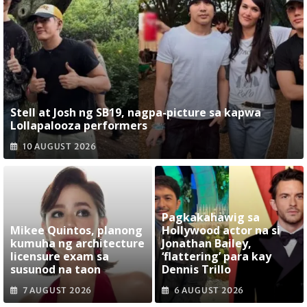
Stell at Josh ng SB19, nagpa-picture sa kapwa
Lollapalooza performers
10 AUGUST 2026
Pagkakahawig sa
Mikee Quintos, planong
Hollywood actor na si
kumuha ng architecture
Jonathan Bailey,
licensure exam sa
‘flattering’ para kay
susunod na taon
Dennis Trillo
7 AUGUST 2026
6 AUGUST 2026