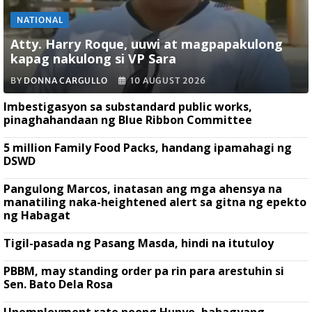
NATIONAL
Atty. Harry Roque, uuwi at magpapakulong
kapag nakulong si VP Sara
BY
DONNA CARGULLO
10 AUGUST 2026
Imbestigasyon sa substandard public works,
pinaghahandaan ng Blue Ribbon Committee
5 million Family Food Packs, handang ipamahagi ng
DSWD
Pangulong Marcos, inatasan ang mga ahensya na
manatiling naka-heightened alert sa gitna ng epekto
ng Habagat
Tigil-pasada ng Pasang Masda, hindi na itutuloy
PBBM, may standing order pa rin para arestuhin si
Sen. Bato Dela Rosa