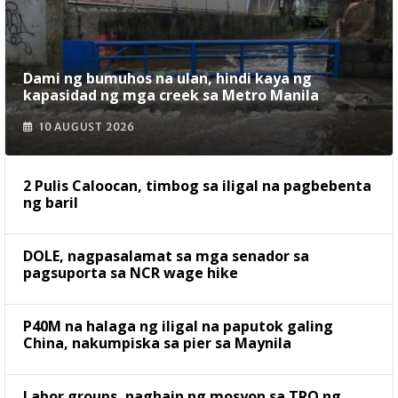
Dami ng bumuhos na ulan, hindi kaya ng
kapasidad ng mga creek sa Metro Manila
10 AUGUST 2026
2 Pulis Caloocan, timbog sa iligal na pagbebenta
ng baril
DOLE, nagpasalamat sa mga senador sa
pagsuporta sa NCR wage hike
P40M na halaga ng iligal na paputok galing
China, nakumpiska sa pier sa Maynila
Labor groups, naghain ng mosyon sa TRO ng