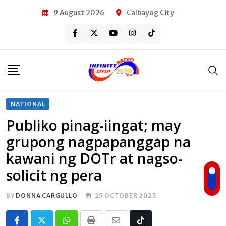
Skip
9 August 2026
Calbayog City
to
content
NATIONAL
Publiko pinag-iingat; may
grupong nagpapanggap na
kawani ng DOTr at nagso-
solicit ng pera
BY
DONNA CARGULLO
25 OCTOBER 2025