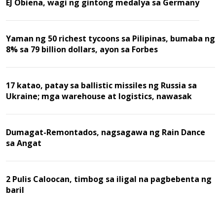
EJ Obiena, wagi ng gintong medalya sa Germany
Yaman ng 50 richest tycoons sa Pilipinas, bumaba ng
8% sa 79 billion dollars, ayon sa Forbes
17 katao, patay sa ballistic missiles ng Russia sa
Ukraine; mga warehouse at logistics, nawasak
Dumagat-Remontados, nagsagawa ng Rain Dance
sa Angat
2 Pulis Caloocan, timbog sa iligal na pagbebenta ng
baril