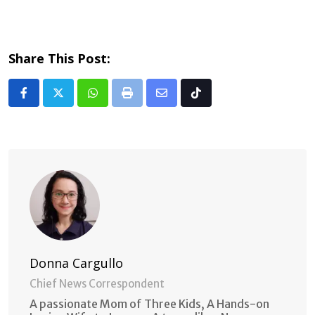
Share This Post:
Whatsapp
Print
Share
Tiktok
via
Email
Donna Cargullo
Chief News Correspondent
A passionate Mom of Three Kids, A Hands-on