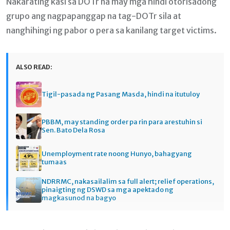
Nakarating kasi sa DOTr na may mga hindi otorisadong
grupo ang nagpapanggap na tag-DOTr sila at
nanghihingi ng pabor o pera sa kanilang target victims.
ALSO READ:
Tigil-pasada ng Pasang Masda, hindi na itutuloy
PBBM, may standing order pa rin para arestuhin si
Sen. Bato Dela Rosa
Unemployment rate noong Hunyo, bahagyang
tumaas
NDRRMC, nakasailalim sa full alert; relief operations,
pinaigting ng DSWD sa mga apektado ng
magkasunod na bagyo