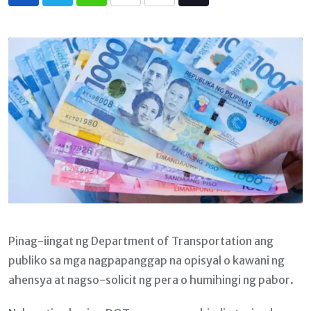
Whatsapp
Print
Share
Tiktok
via
Email
Pinag-iingat ng Department of Transportation ang
publiko sa mga nagpapanggap na opisyal o kawani ng
ahensya at nagso-solicit ng pera o humihingi ng pabor.