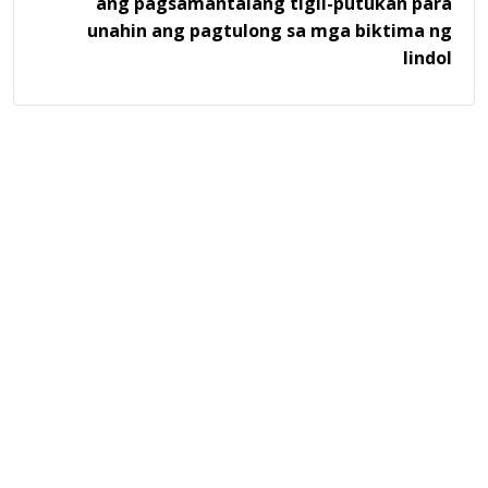
ang pagsamantalang tigil-putukan para
unahin ang pagtulong sa mga biktima ng
lindol