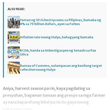
ALSO READ:
Yaman ng 50 richest tycoons sa Pilipinas, bumaba ng
8% sa 79 billion dollars, ayon sa Forbes
Inflation rate noong Hulyo, bahagyang bumaba
BCDA, handa sa imbestigasyon ng Senado sa Pax
Silica
Bureau of Customs, nalampasan ang kanilang target
collection noong Hulyo
Aniya, harvest season pa rin, kaya pagdating sa
presyuhan, bagaman tumaas ang presyo sa mga farmer
ay nasa kaparehong lebel pa rin ito gaya noong
nakaraang taon.