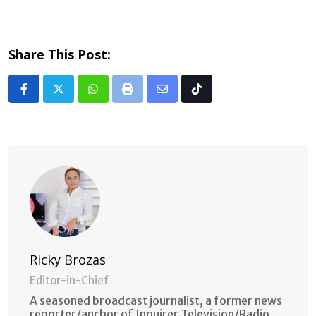
Share This Post:
Whatsapp
Print
Share
Tiktok
via
Email
Ricky Brozas
Editor-in-Chief
A seasoned broadcast journalist, a former news
reporter/anchor of Inquirer Television/Radio