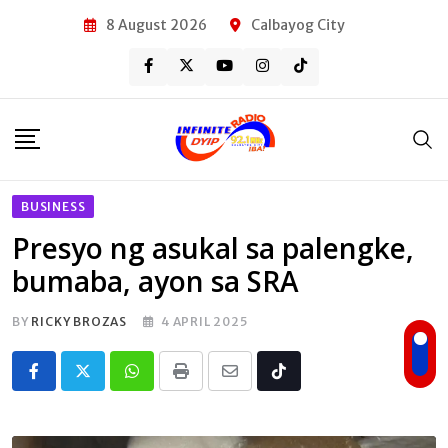
Skip
8 August 2026
Calbayog City
to
content
BUSINESS
Presyo ng asukal sa palengke,
bumaba, ayon sa SRA
BY
RICKY BROZAS
4 APRIL 2025
Whatsapp
Print
Share
Tiktok
via
Email