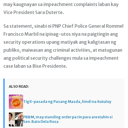
may kaugnayan sa impeachment complaints laban kay
Vice President Sara Duterte.
Sa statement, sinabi ni PNP Chief Police General Rommel
Francisco Marbil na ipinag-utos niya na paigtingin ang
security operations upang matiyak ang kaligtasan ng
publiko, maiwasan ang criminal activities, at matugunan
ang political security challenges mula sa impeachment
case laban sa Bise Presidente.
ALSO READ:
Tigil-pasada ng Pasang Masda, hindi na itutuloy
PBBM, may standing order pa rin para arestuhin si
Sen. Bato Dela Rosa