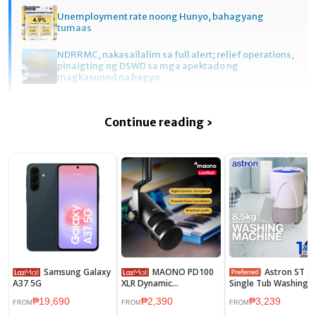
Unemployment rate noong Hunyo, bahagyang
tumaas
NDRRMC, nakasailalim sa full alert; relief operations,
pinaigting ng DSWD sa mga apektado ng
magkasunod na bagyo
Continue reading ›
Samsung Galaxy
MAONO PD100
Astron ST 8584
A37 5G
XLR Dynamic
Single Tub Washing
Microphone for
Machine - 8.5 kg
₱19,690
₱2,390
₱3,239
Recording,Podcast
Capacity | Heavy Dut
FROM
FROM
FROM
Microphones Streaming
Durable | Efficient |