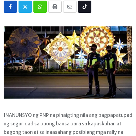
Whatsapp
Print
Share
Tiktok
via
Email
INANUNSYO ng PNP na pinaigting nila ang pagpapatupad
ng seguridad sa buong bansa para sa kapaskuhan at
bagong taon at sa inaasahang posibleng mga rally na