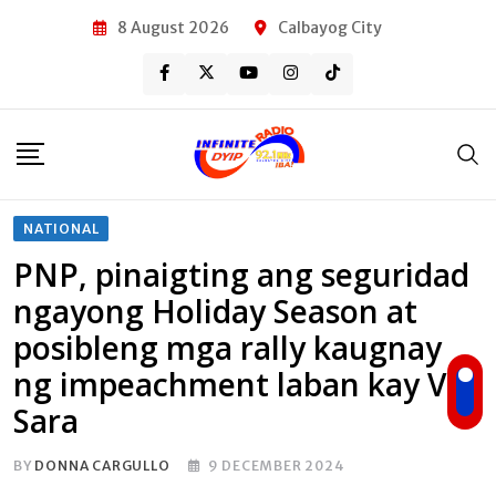
Skip
8 August 2026
Calbayog City
to
content
NATIONAL
PNP, pinaigting ang seguridad
ngayong Holiday Season at
posibleng mga rally kaugnay
ng impeachment laban kay VP
Sara
BY
DONNA CARGULLO
9 DECEMBER 2024