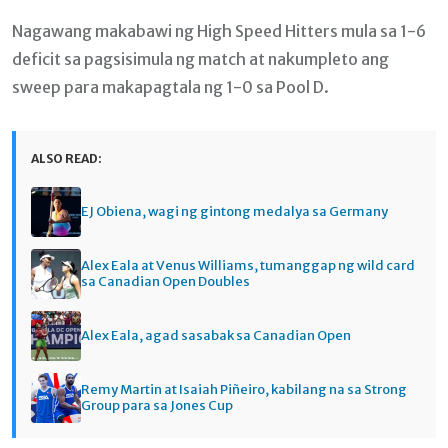
Nagawang makabawi ng High Speed Hitters mula sa 1-6
deficit sa pagsisimula ng match at nakumpleto ang
sweep para makapagtala ng 1-0 sa Pool D.
ALSO READ:
EJ Obiena, wagi ng gintong medalya sa Germany
Alex Eala at Venus Williams, tumanggap ng wild card
sa Canadian Open Doubles
Alex Eala, agad sasabak sa Canadian Open
Remy Martin at Isaiah Piñeiro, kabilang na sa Strong
Group para sa Jones Cup