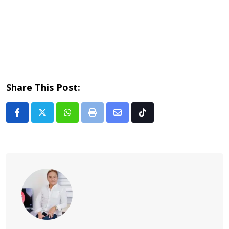
Share This Post:
Whatsapp
Print
Share
Tiktok
via
Email