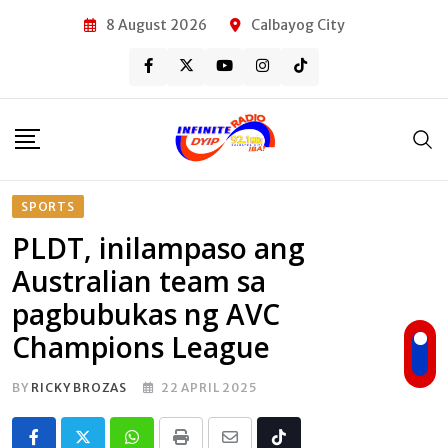
Skip
8 August 2026
Calbayog City
to
content
SPORTS
PLDT, inilampaso ang
Australian team sa
pagbubukas ng AVC
Champions League
BY
RICKY BROZAS
22 APRIL 2025