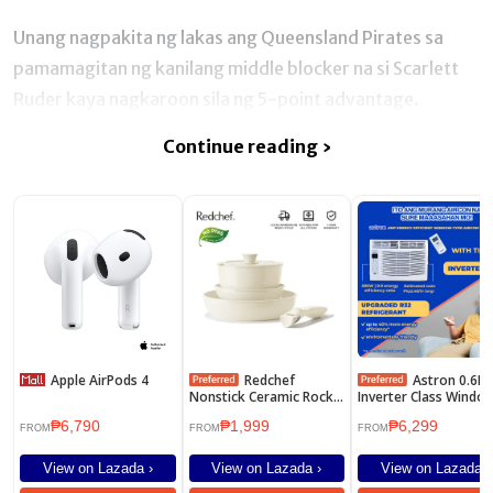
Unang nagpakita ng lakas ang Queensland Pirates sa
pamamagitan ng kanilang middle blocker na si Scarlett
Ruder kaya nagkaroon sila ng 5-point advantage.
Continue reading ›
Apple AirPods 4
Redchef
Astron 0.6HP
Nonstick Ceramic Rock
Inverter Class Windo
Cookware Set Handle
Type Aircon with
₱6,790
₱1,999
₱6,299
Removable 5Pcs/16Pcs
Remote | TCLRE60 |
FROM
FROM
FROM
No PFAS& PTFE& PFOA
Energy-Saving | Built
Suitable for All Stoves
Filter | Anti-Rust Bod
View on Lazada ›
View on Lazada ›
View on Lazada ›