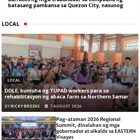
batasang pambansa sa Quezon City, nasunog
LOCAL
LOCAL
DOLE, kumuha ng TUPAD workers para sa
rehabilitasyon ng abaca farm sa Northern Samar
BY
RICKY BROZAS
7 AUGUST 2026
Pag-ataman 2026 Regional
Summit, dinaluhan ng mga
gobernador at alkalde sa EASTERN
Visayas