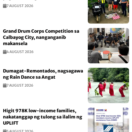
7 AUGUST 2026
Grand Drum Corps Competition sa
Calbayog City, nanganganib
makansela
4 AUGUST 2026
Dumagat-Remontados, nagsagawa
ng Rain Dance sa Angat
7 AUGUST 2026
Higit 978K low-income families,
nakatanggap ng tulong sa ilalim ng
UPLIFT
5 AUGUST 2026