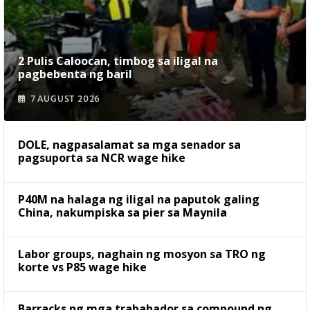
2 Pulis Caloocan, timbog sa iligal na
pagbebenta ng baril
7 AUGUST 2026
DOLE, nagpasalamat sa mga senador sa
pagsuporta sa NCR wage hike
P40M na halaga ng iligal na paputok galing
China, nakumpiska sa pier sa Maynila
Labor groups, naghain ng mosyon sa TRO ng
korte vs P85 wage hike
Barracks ng mga trabahador sa compound ng