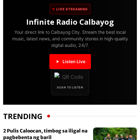
LIVE STREAMING
Infinite Radio Calbayog
Your direct link to Calbayog City. Stream the best local
music, latest news, and community stories in high-quality
digital audio, 24/7.
Listen Live
SCAN TO LISTEN
TRENDING
2 Pulis Caloocan, timbog sa iligal na
pagbebenta ng baril