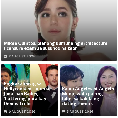
Mikee Quintos, planong kumuha ng architecture
licensure exam sa susunod na taon
7 AUGUST 2026
Pagkakahawig sa
Hollywood actor na si
Rabin Angeles at Angela
Jonathan Bailey,
Munji, wala pa ring
‘flattering’ para kay
label sa kabila ng
Dennis Trillo
dating rumors
6 AUGUST 2026
5 AUGUST 2026