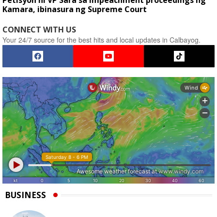
Petisyon ni VP Sara sa impeachment proceedings ng
Kamara, ibinasura ng Supreme Court
CONNECT WITH US
Your 24/7 source for the best hits and local updates in Calbayog.
BUSINESS