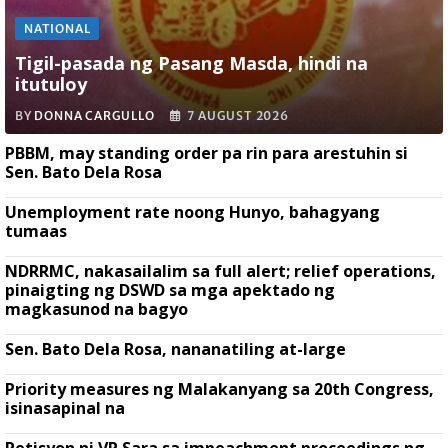
NATIONAL
Tigil-pasada ng Pasang Masda, hindi na
itutuloy
BY
DONNA CARGULLO
7 AUGUST 2026
PBBM, may standing order pa rin para arestuhin si
Sen. Bato Dela Rosa
Unemployment rate noong Hunyo, bahagyang
tumaas
NDRRMC, nakasailalim sa full alert; relief operations,
pinaigting ng DSWD sa mga apektado ng
magkasunod na bagyo
Sen. Bato Dela Rosa, nananatiling at-large
Priority measures ng Malakanyang sa 20th Congress,
isinasapinal na