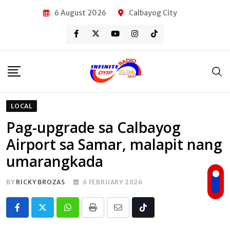
Skip
6 August 2026
Calbayog City
to
content
LOCAL
Pag-upgrade sa Calbayog
Airport sa Samar, malapit nang
umarangkada
BY
RICKY BROZAS
6 FEBRUARY 2026
Whatsapp
Print
Share
Tiktok
via