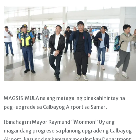
Email
MAGSISIMULA na ang matagal ng pinakahihintay na
pag-upgrade sa Calbayog Airport sa Samar.
Ibinahagi ni Mayor Raymund “Monmon” Uy ang
magandang progreso sa planong upgrade ng Calbayog
Airport, kasunod ng kanyang meeting kay Department