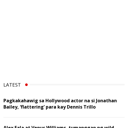
LATEST
Pagkakahawig sa Hollywood actor na si Jonathan
Bailey, ‘flattering’ para kay Dennis Trillo
Alex Eala at Venus Williams, tumanggap ng wild