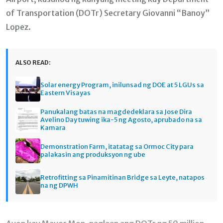
of Transportation (DOTr) Secretary Giovanni “Banoy”
Lopez.
ALSO READ:
Solar energy Program, inilunsad ng DOE at 5 LGUs sa
Eastern Visayas
Panukalang batas na magdedeklara sa Jose Dira
Avelino Day tuwing ika-5 ng Agosto, aprubado na sa
Kamara
Demonstration Farm, itatatag sa Ormoc City para
palakasin ang produksyon ng ube
Retrofitting sa Pinamitinan Bridge sa Leyte, natapos
na ng DPWH