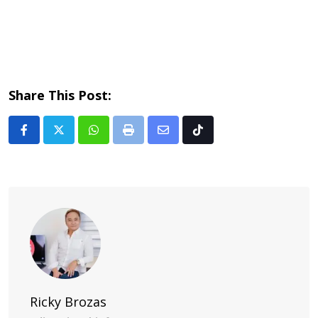
Share This Post:
Whatsapp
Print
Share
Tiktok
via
Email
Ricky Brozas