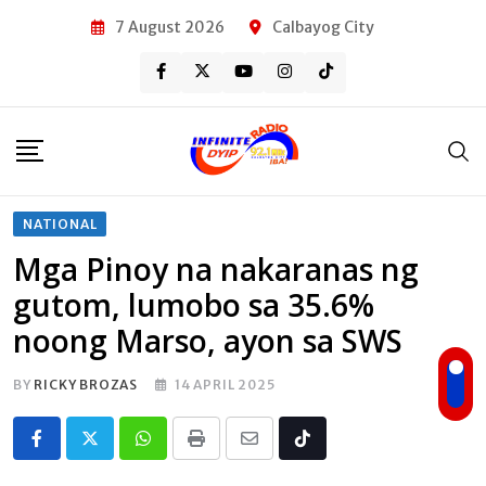
Skip
7 August 2026
Calbayog City
to
content
NATIONAL
Mga Pinoy na nakaranas ng
gutom, lumobo sa 35.6%
noong Marso, ayon sa SWS
BY
RICKY BROZAS
14 APRIL 2025
Whatsapp
Print
Share
Tiktok
via