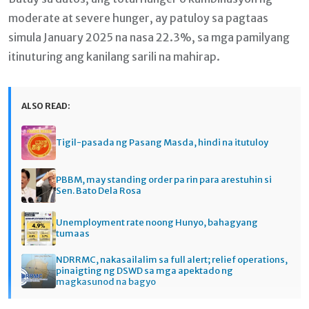
moderate at severe hunger, ay patuloy sa pagtaas
simula January 2025 na nasa 22.3%, sa mga pamilyang
itinuturing ang kanilang sarili na mahirap.
ALSO READ:
Tigil-pasada ng Pasang Masda, hindi na itutuloy
PBBM, may standing order pa rin para arestuhin si
Sen. Bato Dela Rosa
Unemployment rate noong Hunyo, bahagyang
tumaas
NDRRMC, nakasailalim sa full alert; relief operations,
pinaigting ng DSWD sa mga apektado ng
magkasunod na bagyo