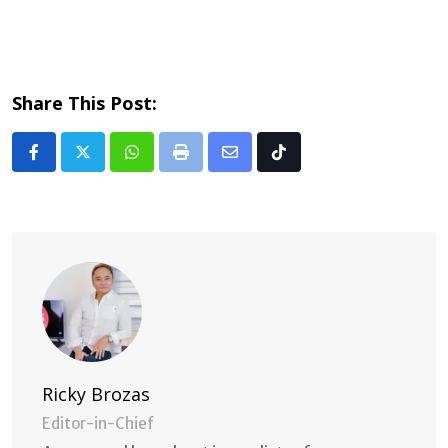
Share This Post:
Whatsapp
Print
Share
Tiktok
via
Email
Ricky Brozas
Editor-in-Chief