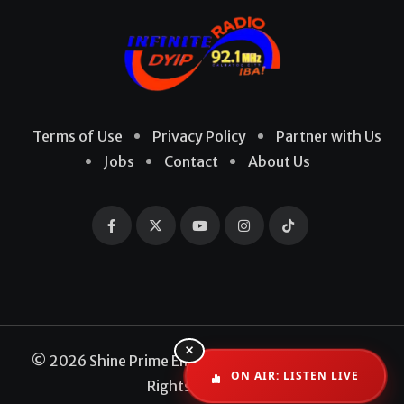
Terms of Use
Privacy Policy
Partner with Us
Jobs
Contact
About Us
×
© 2026 Shine Prime Entertainment Production. All
ON AIR: LISTEN LIVE
Rights Reserved