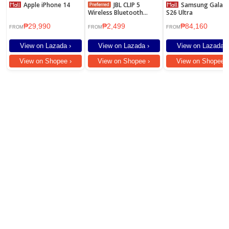
Apple iPhone 14
JBL CLIP 5
Samsung Galaxy
Wireless Bluetooth
S26 Ultra
Speaker
₱29,990
₱2,499
₱84,160
FROM
FROM
FROM
View on Lazada ›
View on Lazada ›
View on Lazada ›
View on Shopee ›
View on Shopee ›
View on Shopee ›