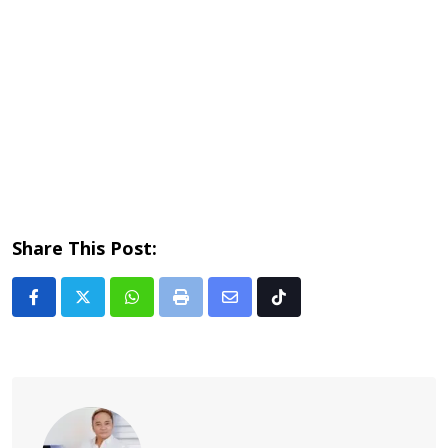
Share This Post:
Whatsapp
Print
Share
Tiktok
via
Email