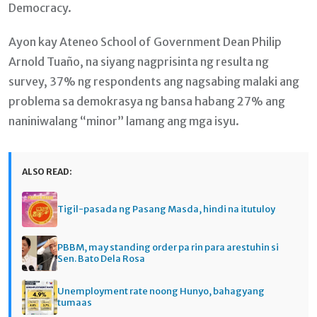
Democracy.
Ayon kay Ateneo School of Government Dean Philip
Arnold Tuaño, na siyang nagprisinta ng resulta ng
survey, 37% ng respondents ang nagsabing malaki ang
problema sa demokrasya ng bansa habang 27% ang
naniniwalang “minor” lamang ang mga isyu.
ALSO READ:
Tigil-pasada ng Pasang Masda, hindi na itutuloy
PBBM, may standing order pa rin para arestuhin si
Sen. Bato Dela Rosa
Unemployment rate noong Hunyo, bahagyang
tumaas