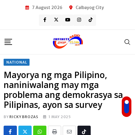
Skip
7 August 2026
Calbayog City
to
content
NATIONAL
Mayorya ng mga Pilipino,
naniniwalang may mga
problema ang demokrasya sa
Pilipinas, ayon sa survey
BY
RICKY BROZAS
1 MAY 2025