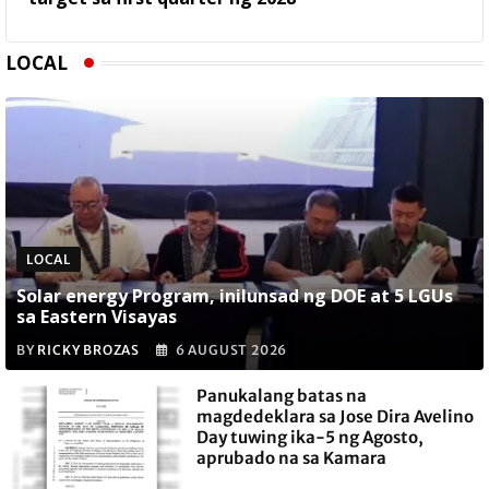
LOCAL
LOCAL
Solar energy Program, inilunsad ng DOE at 5 LGUs
sa Eastern Visayas
BY
RICKY BROZAS
6 AUGUST 2026
Panukalang batas na
magdedeklara sa Jose Dira Avelino
Day tuwing ika-5 ng Agosto,
aprubado na sa Kamara