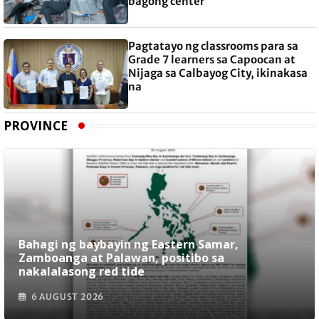
bagong center
Pagtatayo ng classrooms para sa
Grade 7 learners sa Capoocan at
Nijaga sa Calbayog City, ikinakasa
na
PROVINCE
Bahagi ng baybayin ng Eastern Samar,
Zamboanga at Palawan, positibo sa
nakalalasong red tide
6 AUGUST 2026