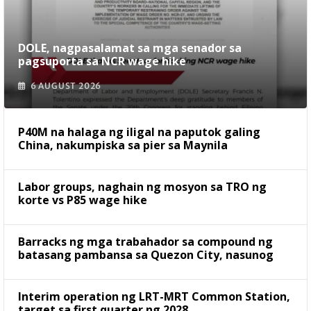
DOLE, nagpasalamat sa mga senador sa
pagsuporta sa NCR wage hike
6 AUGUST 2026
P40M na halaga ng iligal na paputok galing
China, nakumpiska sa pier sa Maynila
Labor groups, naghain ng mosyon sa TRO ng
korte vs P85 wage hike
Barracks ng mga trabahador sa compound ng
batasang pambansa sa Quezon City, nasunog
Interim operation ng LRT-MRT Common Station,
target sa first quarter ng 2028