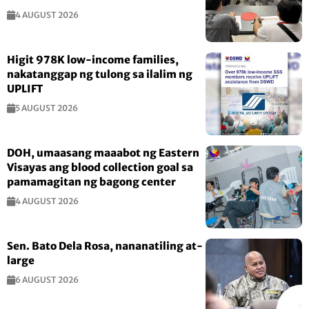
4 AUGUST 2026
Higit 978K low-income families,
nakatanggap ng tulong sa ilalim ng
UPLIFT
5 AUGUST 2026
DOH, umaasang maaabot ng Eastern
Visayas ang blood collection goal sa
pamamagitan ng bagong center
4 AUGUST 2026
Sen. Bato Dela Rosa, nananatiling at-
large
6 AUGUST 2026