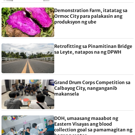
Demonstration Farm, itatatag sa
Ormoc City para palakasin ang
produksyon ng ube
Retrofitting sa Pinamitinan Bridge
sa Leyte, natapos na ng DPWH
Grand Drum Corps Competition sa
Calbayog City, nanganganib
makansela
DOH, umaasang maaabot ng
Eastern Visayas ang blood
collection goal sa pamamagitan ng