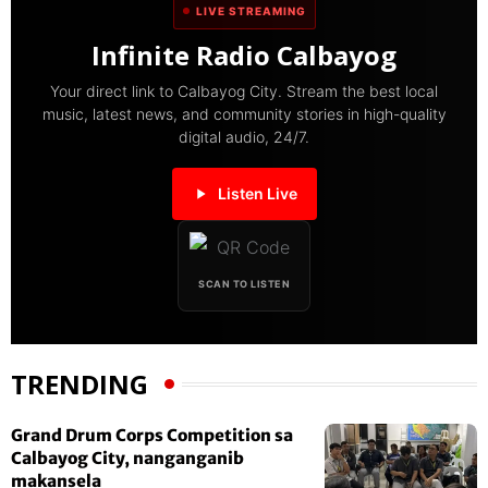
LIVE STREAMING
Infinite Radio Calbayog
Your direct link to Calbayog City. Stream the best local
music, latest news, and community stories in high-quality
digital audio, 24/7.
Listen Live
SCAN TO LISTEN
TRENDING
Grand Drum Corps Competition sa
Calbayog City, nanganganib
makansela