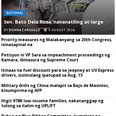
NATIONAL
Sen. Bato Dela Rosa, nananatiling at-large
BY
DONNA CARGULLO
6 AUGUST 2026
Priority measures ng Malakanyang sa 20th Congress,
isinasapinal na
Petisyon ni VP Sara sa impeachment proceedings ng
Kamara, ibinasura ng Supreme Court
Itinaas na fuel discount para sa jeepney at UV Express
drivers, sisimulang ipatupad sa Aug. 15
Military drills ng China malapit sa Bajo de Masinloc,
kinumpirma ng AFP
Higit 978K low-income families, nakatanggap ng
tulong sa ilalim ng UPLIFT