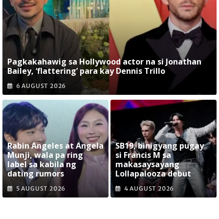
Pagkakahawig sa Hollywood actor na si Jonathan
Bailey, ‘flattering’ para kay Dennis Trillo
6 AUGUST 2026
Rabin Angeles at Angela
SB19, binigyang pugay
Munji, wala pa ring
si Francis M sa
label sa kabila ng
makasaysayang
dating rumors
Lollapalooza debut
5 AUGUST 2026
4 AUGUST 2026