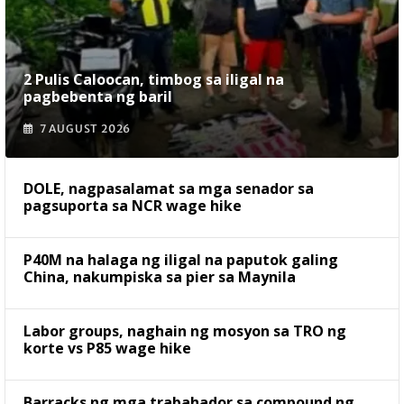
2 Pulis Caloocan, timbog sa iligal na
pagbebenta ng baril
7 AUGUST 2026
DOLE, nagpasalamat sa mga senador sa
pagsuporta sa NCR wage hike
P40M na halaga ng iligal na paputok galing
China, nakumpiska sa pier sa Maynila
Labor groups, naghain ng mosyon sa TRO ng
korte vs P85 wage hike
Barracks ng mga trabahador sa compound ng