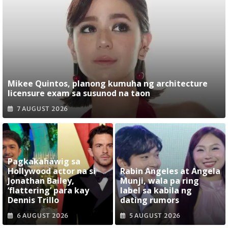
Mikee Quintos, planong kumuha ng architecture
licensure exam sa susunod na taon
7 AUGUST 2026
Pagkakahawig sa
Hollywood actor na si
Rabin Angeles at Angela
Jonathan Bailey,
Munji, wala pa ring
‘flattering’ para kay
label sa kabila ng
Dennis Trillo
dating rumors
6 AUGUST 2026
5 AUGUST 2026