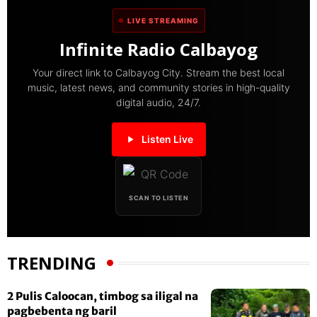
LIVE STREAMING
Infinite Radio Calbayog
Your direct link to Calbayog City. Stream the best local
music, latest news, and community stories in high-quality
digital audio, 24/7.
Listen Live
SCAN TO LISTEN
TRENDING
2 Pulis Caloocan, timbog sa iligal na
pagbebenta ng baril