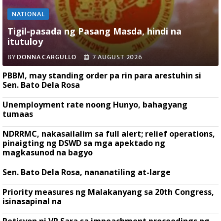
NATIONAL
Tigil-pasada ng Pasang Masda, hindi na
itutuloy
BY
DONNA CARGULLO
7 AUGUST 2026
PBBM, may standing order pa rin para arestuhin si
Sen. Bato Dela Rosa
Unemployment rate noong Hunyo, bahagyang
tumaas
NDRRMC, nakasailalim sa full alert; relief operations,
pinaigting ng DSWD sa mga apektado ng
magkasunod na bagyo
Sen. Bato Dela Rosa, nananatiling at-large
Priority measures ng Malakanyang sa 20th Congress,
isinasapinal na