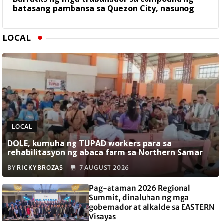
batasang pambansa sa Quezon City, nasunog
LOCAL
LOCAL
DOLE, kumuha ng TUPAD workers para sa
rehabilitasyon ng abaca farm sa Northern Samar
BY
RICKY BROZAS
7 AUGUST 2026
Pag-ataman 2026 Regional
Summit, dinaluhan ng mga
gobernador at alkalde sa EASTERN
Visayas