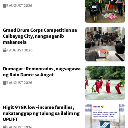
7 AUGUST 2026
Grand Drum Corps Competition sa
Calbayog City, nanganganib
makansela
4 AUGUST 2026
Dumagat-Remontados, nagsagawa
ng Rain Dance sa Angat
7 AUGUST 2026
Higit 978K low-income families,
nakatanggap ng tulong sa ilalim ng
UPLIFT
5 AUGUST 2026