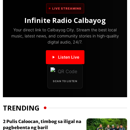
LIVE STREAMING
Infinite Radio Calbayog
Your direct link to Calbayog City. Stream the best local
music, latest news, and community stories in high-quality
digital audio, 24/7.
Listen Live
SCAN TO LISTEN
TRENDING
2 Pulis Caloocan, timbog sa iligal na
pagbebenta ng baril