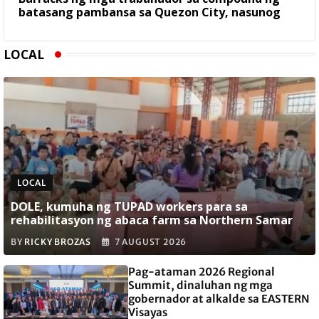
batasang pambansa sa Quezon City, nasunog
LOCAL
LOCAL
DOLE, kumuha ng TUPAD workers para sa
rehabilitasyon ng abaca farm sa Northern Samar
BY
RICKY BROZAS
7 AUGUST 2026
Pag-ataman 2026 Regional
Summit, dinaluhan ng mga
gobernador at alkalde sa EASTERN
Visayas