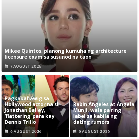
Mikee Quintos, planong kumuha ng architecture
licensure exam sa susunod na taon
7 AUGUST 2026
Pagkakahawig sa
Hollywood actor na si
Rabin Angeles at Angela
Jonathan Bailey,
Munji, wala pa ring
‘flattering’ para kay
label sa kabila ng
Dennis Trillo
dating rumors
6 AUGUST 2026
5 AUGUST 2026