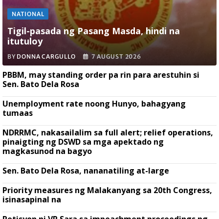
NATIONAL
Tigil-pasada ng Pasang Masda, hindi na
itutuloy
BY
DONNA CARGULLO
7 AUGUST 2026
PBBM, may standing order pa rin para arestuhin si
Sen. Bato Dela Rosa
Unemployment rate noong Hunyo, bahagyang
tumaas
NDRRMC, nakasailalim sa full alert; relief operations,
pinaigting ng DSWD sa mga apektado ng
magkasunod na bagyo
Sen. Bato Dela Rosa, nananatiling at-large
Priority measures ng Malakanyang sa 20th Congress,
isinasapinal na