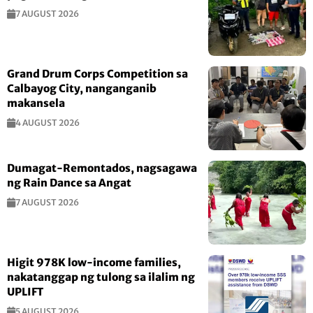
7 AUGUST 2026
Grand Drum Corps Competition sa
Calbayog City, nanganganib
makansela
4 AUGUST 2026
Dumagat-Remontados, nagsagawa
ng Rain Dance sa Angat
7 AUGUST 2026
Higit 978K low-income families,
nakatanggap ng tulong sa ilalim ng
UPLIFT
5 AUGUST 2026