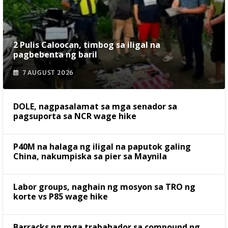
2 Pulis Caloocan, timbog sa iligal na
pagbebenta ng baril
7 AUGUST 2026
DOLE, nagpasalamat sa mga senador sa
pagsuporta sa NCR wage hike
P40M na halaga ng iligal na paputok galing
China, nakumpiska sa pier sa Maynila
Labor groups, naghain ng mosyon sa TRO ng
korte vs P85 wage hike
Barracks ng mga trabahador sa compound ng