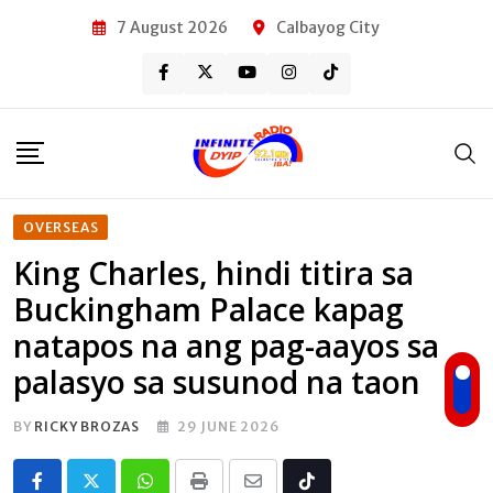
Skip
7 August 2026
Calbayog City
to
content
OVERSEAS
King Charles, hindi titira sa
Buckingham Palace kapag
natapos na ang pag-aayos sa
palasyo sa susunod na taon
BY
RICKY BROZAS
29 JUNE 2026