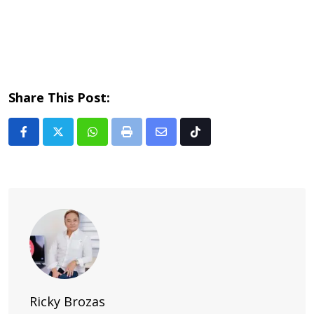
Share This Post:
Whatsapp
Print
Share
Tiktok
via
Email
Ricky Brozas