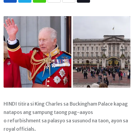
Whatsapp
Print
Share
Tiktok
via
Email
HINDI titira si King Charles sa Buckingham Palace kapag
natapos ang sampung taong pag-aayos
o refurbishment sa palasyo sa susunod na taon, ayon sa
royal officials.