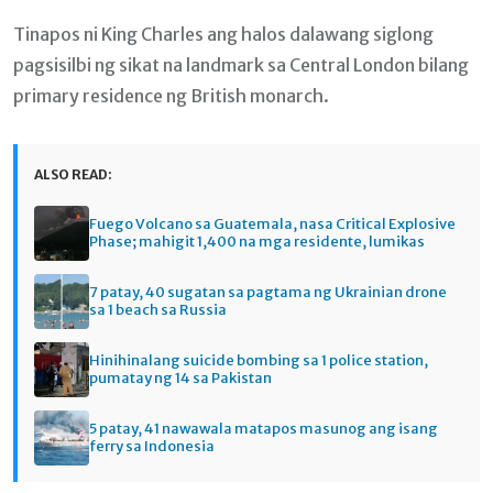
Tinapos ni King Charles ang halos dalawang siglong
pagsisilbi ng sikat na landmark sa Central London bilang
primary residence ng British monarch.
ALSO READ:
Fuego Volcano sa Guatemala, nasa Critical Explosive
Phase; mahigit 1,400 na mga residente, lumikas
7 patay, 40 sugatan sa pagtama ng Ukrainian drone
sa 1 beach sa Russia
Hinihinalang suicide bombing sa 1 police station,
pumatay ng 14 sa Pakistan
5 patay, 41 nawawala matapos masunog ang isang
ferry sa Indonesia