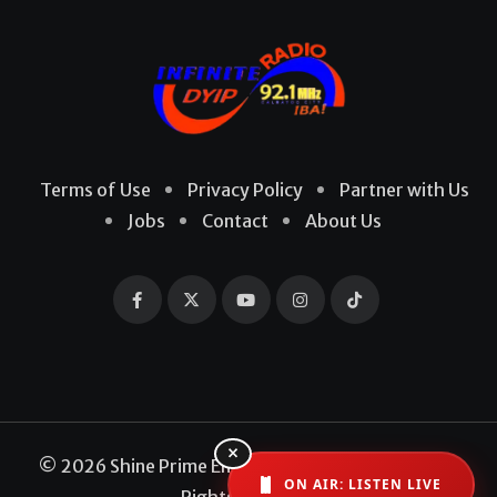
Terms of Use
Privacy Policy
Partner with Us
Jobs
Contact
About Us
×
© 2026 Shine Prime Entertainment Production. All
ON AIR: LISTEN LIVE