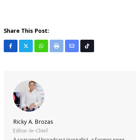
Share This Post:
Whatsapp
Print
Share
Tiktok
via
Email
Ricky A. Brozas
Editor-in-Chief
A seasoned broadcast journalist, a former news