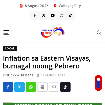
Skip
8 August 2026
Calbayog City
to
content
LOCAL
Inflation sa Eastern Visayas,
bumagal noong Pebrero
BY
RICKY A. BROZAS
13 MARCH 2025
Whatsapp
Print
Share
Tiktok
via
Email