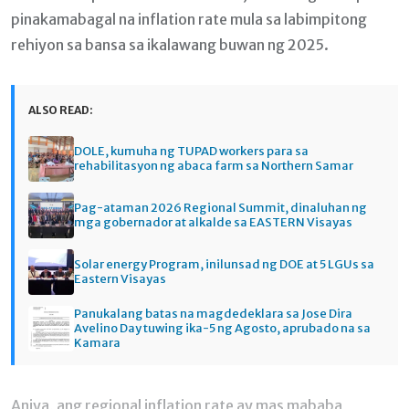
pinakamabagal na inflation rate mula sa labimpitong
rehiyon sa bansa sa ikalawang buwan ng 2025.
ALSO READ:
DOLE, kumuha ng TUPAD workers para sa
rehabilitasyon ng abaca farm sa Northern Samar
Pag-ataman 2026 Regional Summit, dinaluhan ng
mga gobernador at alkalde sa EASTERN Visayas
Solar energy Program, inilunsad ng DOE at 5 LGUs sa
Eastern Visayas
Panukalang batas na magdedeklara sa Jose Dira
Avelino Day tuwing ika-5 ng Agosto, aprubado na sa
Kamara
Aniya, ang regional inflation rate ay mas mababa