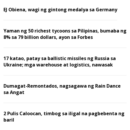
EJ Obiena, wagi ng gintong medalya sa Germany
Yaman ng 50 richest tycoons sa Pilipinas, bumaba ng
8% sa 79 billion dollars, ayon sa Forbes
17 katao, patay sa ballistic missiles ng Russia sa
Ukraine; mga warehouse at logistics, nawasak
Dumagat-Remontados, nagsagawa ng Rain Dance
sa Angat
2 Pulis Caloocan, timbog sa iligal na pagbebenta ng
baril