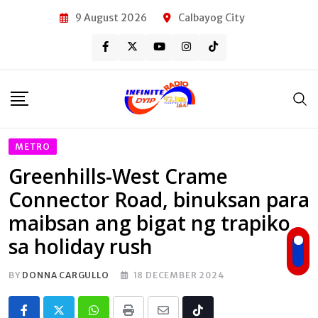
Skip
9 August 2026
Calbayog City
to
content
METRO
Greenhills-West Crame
Connector Road, binuksan para
maibsan ang bigat ng trapiko
sa holiday rush
BY
DONNA CARGULLO
18 DECEMBER 2024