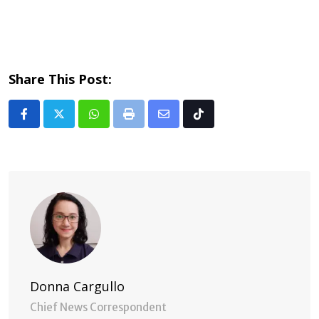
Share This Post:
Whatsapp
Print
Share
Tiktok
via
Email
Donna Cargullo
Chief News Correspondent