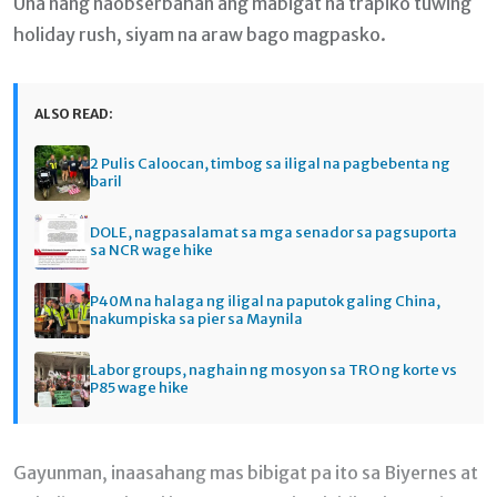
Una nang naobserbahan ang mabigat na trapiko tuwing
holiday rush, siyam na araw bago magpasko.
ALSO READ:
2 Pulis Caloocan, timbog sa iligal na pagbebenta ng
baril
DOLE, nagpasalamat sa mga senador sa pagsuporta
sa NCR wage hike
P40M na halaga ng iligal na paputok galing China,
nakumpiska sa pier sa Maynila
Labor groups, naghain ng mosyon sa TRO ng korte vs
P85 wage hike
Gayunman, inaasahang mas bibigat pa ito sa Biyernes at