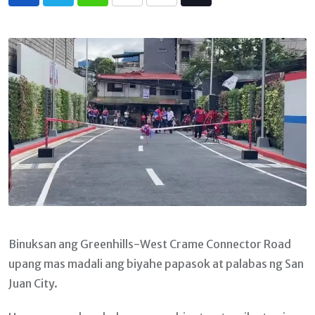
Whatsapp
Print
Share
Tiktok
via
Email
Binuksan ang Greenhills-West Crame Connector Road
upang mas madali ang biyahe papasok at palabas ng San
Juan City.