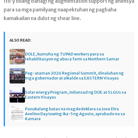
Ito’y bilang bahagi ng augmentation support ng ahensya
para sa mga pamilyang naapektuhan ng pagbaha
kamakailan na dulot ng shear line.
ALSO READ:
DOLE, kumuha ng TUPAD workers para sa
rehabilitasyon ng abaca farm sa Northern Samar
Pag-ataman 2026 Regional Summit, dinaluhan ng
mga gobernador at alkalde sa EASTERN Visayas
Solar energy Program, inilunsad ng DOE at 5 LGUs sa
Eastern Visayas
Panukalang batas na magdedeklara sa Jose Dira
Avelino Day tuwing ika-5 ng Agosto, aprubado na sa
Kamara