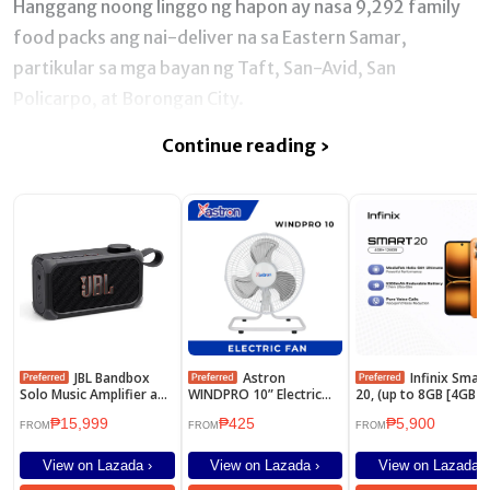
Hanggang noong linggo ng hapon ay nasa 9,292 family
food packs ang nai-deliver na sa Eastern Samar,
partikular sa mga bayan ng Taft, San-Avid, San
Policarpo, at Borongan City.
Continue reading ›
JBL Bandbox
Astron
Infinix Smart
Solo Music Amplifier and
WINDPRO 10” Electric
20, (up to 8GB [4GB +
Speaker
Floor Fan - White |
128GB] MediaTek Hel
₱15,999
₱425
₱5,900
Metal Blade
G81 Ultimate | Pure
FROM
FROM
FROM
Voice Calls - Voicepri
Noise Cancellation |
View on Lazada ›
View on Lazada ›
View on Lazada ›
120Hz Smooth Displa