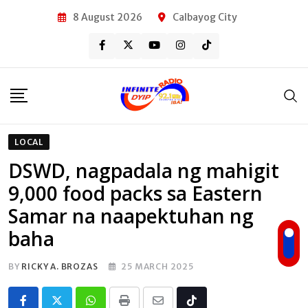
Skip
8 August 2026
Calbayog City
to
content
LOCAL
DSWD, nagpadala ng mahigit
9,000 food packs sa Eastern
Samar na naapektuhan ng
baha
BY
RICKY A. BROZAS
25 MARCH 2025