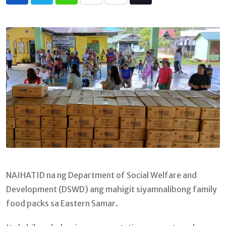
Whatsapp
Print
Share
Tiktok
via
Email
NAIHATID na ng Department of Social Welfare and
Development (DSWD) ang mahigit siyamnalibong family
food packs sa Eastern Samar.