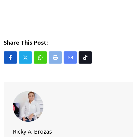
Share This Post:
Whatsapp
Print
Share
Tiktok
via
Email
Ricky A. Brozas